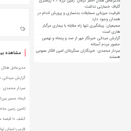
مدیرعامل هلال احمر کرمان: زمین لرزه ۴.۶ ریشتری
گلباف خسارتی نداشت
ظرفیت میزبانی مسابقات بدنسازی و پرورش اندام در
همدان وجود دارد
سمیعیان: پیشگیری تنها راه مقابله با بیماری مرگبار
هاری است
گزارش میدانی خبرنگار مهر از صد و پنجاه و نهمین
حضور مردم آستانه
سردار محمدی: خبرنگاران سنگربانان امین افکار عمومی
مشاهده بیش
هستند
مدیرعامل هلال احمر کرمان: ز
گزارش میدانی خب
سردار محمدی: خب
ایجاد مسیر بین‌ا
تامین زمین ساخت مسکن ۷۸۰۰ 
کشف ۱۰ قبضه سلاح جنگی در مرزهای سیستان وبلوچستان
فارس؛ استان تول