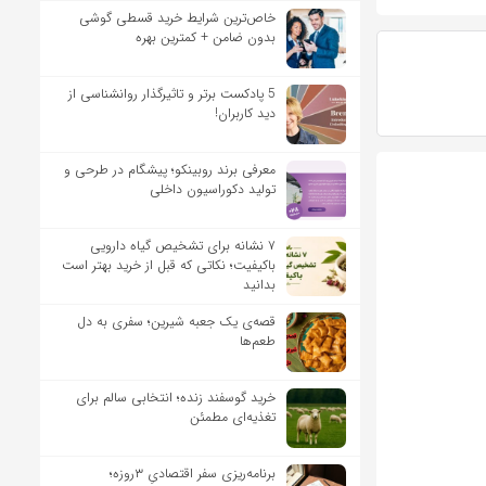
خاص‌ترین شرایط خرید قسطی گوشی
بدون ضامن + کمترین بهره
5 پادکست برتر و تاثیرگذار روانشناسی از
دید کاربران!
معرفی برند روبینکو؛ پیشگام در طرحی و
تولید دکوراسیون داخلی
۷ نشانه برای تشخیص گیاه دارویی
باکیفیت؛ نکاتی که قبل از خرید بهتر است
بدانید
قصه‌ی یک جعبه شیرین؛ سفری به دل
طعم‌ها
خرید گوسفند زنده؛ انتخابی سالم برای
تغذیه‌ای مطمئن
برنامه‌ریزی سفر اقتصادیِ ۳روزه؛