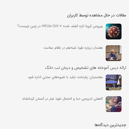
مقالات در حال مشاهده توسط کاربران
ویروس کرونا تازه کشف شده HKU۵-CoV-۲ در چین چیست؟
هشدار درباره نفوذ شبه‌علم در نظام سلامت
ارائه درس آموخته های تشخیص و درمان تب دانگ
معتمدیان: پایتخت نباید با شیوه‌های سنتی اداره شود
کاهش تدریجی دما و احتمال نفوذ غبار در آسمان کرمانشاه
جدیدترین دیدگاه‌‌ها