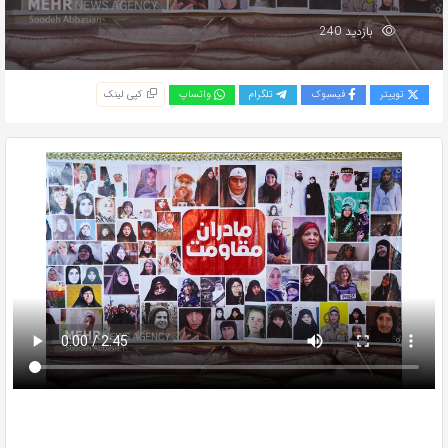
بازدید 240
توییتر
فیسبوک
تلگرام
واتساپ
کپی لینک