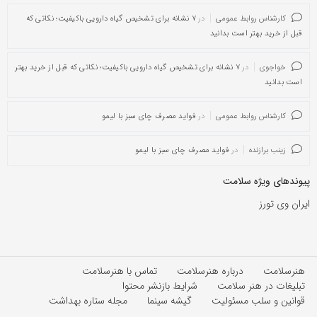
کارشناس روابط عمومی
در
۷ نشانه برای تشخیص گیاه دارویی باکیفیت؛ نکاتی که
قبل از خرید بهتر است بدانید
خواجوی
در
۷ نشانه برای تشخیص گیاه دارویی باکیفیت؛ نکاتی که قبل از خرید بهتر
است بدانید
کارشناس روابط عمومی
در
فواید مصرف چای سبز با لیمو
زینب برازنده
در
فواید مصرف چای سبز با لیمو
پیوندهای ویژه سلامت
ایران وی تورز
هنرسلامت
درباره هنرسلامت
تماس با هنرسلامت
تبلیغات در هنر سلامت
شرایط بازنشر محتوا
قوانین و سلب مسئولیت
گیشه سینما
مجله ستاره بهداشت