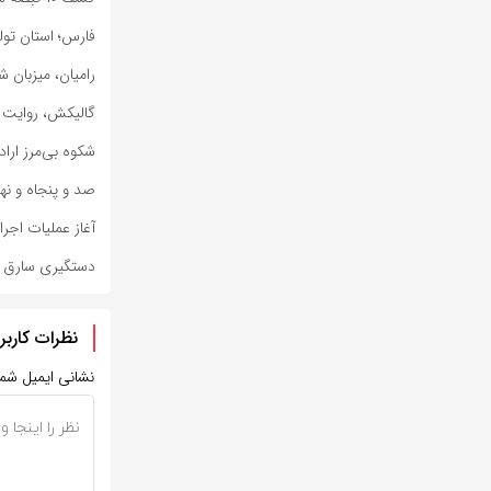
فارس؛ استان تول
رامیان، میزبان 
گالیکش، روایت ش
شکوه بی‌مرز ارا
صد و پنجاه و نه
آغاز عملیات اجر
دستگیری سارق ح
نظرات کاربر
نشانی ایمیل شم