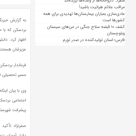
منفرد: داروخانه‌ها از وعده‌ها بریده‌اند
مراقب علائم هپاتیت باشید!
عادی‌سازی بمباران بیمارستان‌ها تهدیدی برای همه
کشورها است
کشف ۱۰ قبضه سلاح جنگی در مرزهای سیستان
بردسکن که با ح
وبلوچستان
اظهار کرد: دانش
فارس؛ استان تولیدکننده در صدر تورم
عزیزشان هستند.
فرماندار بردسکن
مسیر تحصیلی فر
وی با بیان این
اجتماعی بردسک
پیشرفت شهرستان
صفرنژاد تأکید
دانش‌آموزان بتوا