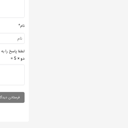
نام*
لطفا پاسخ را به 
دو × 5 =