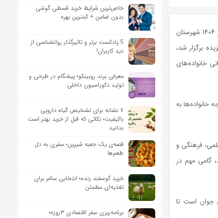
خاص‌ترین شرایط خرید قسطی گوشی
بدون ضامن + کمترین بهره
به گزارش خبرنگار مهر، محمد جواد صفر نژاد شامگاه جمعه در مراسم تجلیل از افتخارآفرینان کنکور ۱۴۰۴ شهرستان
5 پادکست برتر و تاثیرگذار روانشناسی از
ده برگزار شد،
دید کاربران!
نی خانواده‌های
معرفی برند روبینکو؛ پیشگام در طرحی و
تولید دکوراسیون داخلی
 خانواده‌ها به
۷ نشانه برای تشخیص گیاه دارویی
باکیفیت؛ نکاتی که قبل از خرید بهتر است
بدانید
قصه‌ی یک جعبه شیرین؛ سفری به دل
لمی، فرهنگی و
طعم‌ها
 گامی مهم در
خرید گوسفند زنده؛ انتخابی سالم برای
تغذیه‌ای مطمئن
 جوان است تا
برنامه‌ریزی سفر اقتصادیِ ۳روزه؛