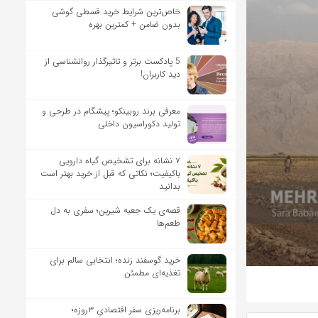
خاص‌ترین شرایط خرید قسطی گوشی
بدون ضامن + کمترین بهره
5 پادکست برتر و تاثیرگذار روانشناسی از
دید کاربران!
معرفی برند روبینکو؛ پیشگام در طرحی و
تولید دکوراسیون داخلی
۷ نشانه برای تشخیص گیاه دارویی
باکیفیت؛ نکاتی که قبل از خرید بهتر است
بدانید
قصه‌ی یک جعبه شیرین؛ سفری به دل
طعم‌ها
خرید گوسفند زنده؛ انتخابی سالم برای
تغذیه‌ای مطمئن
برنامه‌ریزی سفر اقتصادیِ ۳روزه؛