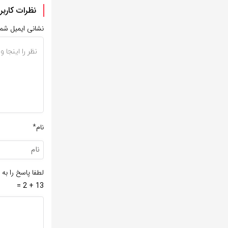
نظرات کاربر
نشانی ایمیل شم
نام*
لطفا پاسخ را به 
13 + 2 =