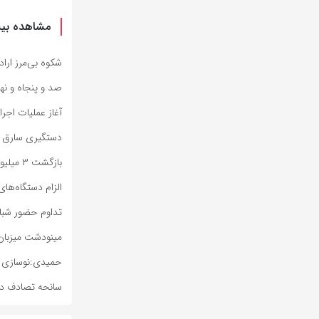
مشاهده بیش
شکوه بی‌مرز ارا
صد و پنجاه و نه
آغاز عملیات اجر
دستگیری سارق ح
بازگشت ۳ میلیون و ۳۷۷ هزار زائر اربعین به کشور
الزام دستگاه‌های
تداوم حضور شبانه
مینودشت میزبان 
حمیدی:نوسازی تج
سانحه تصادف در