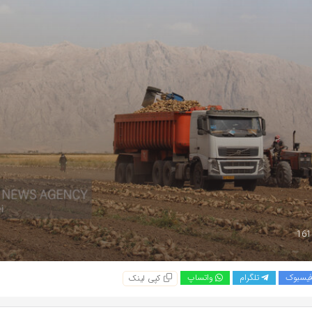
یسبوک
تلگرام
واتساپ
کپی لینک