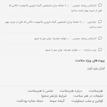
کارشناس روابط عمومی
در
۷ نشانه برای تشخیص گیاه دارویی باکیفیت؛ نکاتی که
قبل از خرید بهتر است بدانید
خواجوی
در
۷ نشانه برای تشخیص گیاه دارویی باکیفیت؛ نکاتی که قبل از خرید بهتر
است بدانید
کارشناس روابط عمومی
در
فواید مصرف چای سبز با لیمو
زینب برازنده
در
فواید مصرف چای سبز با لیمو
پیوندهای ویژه سلامت
ایران وی تورز
هنرسلامت
درباره هنرسلامت
تماس با هنرسلامت
تبلیغات در هنر سلامت
شرایط بازنشر محتوا
قوانین و سلب مسئولیت
گیشه سینما
مجله ستاره بهداشت