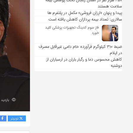
۶۵۰ هزار نفر در استان زنجان تحت پوشش بیمه
سلامت هستند
پیدا و پنهان «ارزان فروشی» مکمل در پلتفرم ها
سالاری: تعداد بیمه پردازان کاهش یافته است
فاز سوم کدینگ تجهیزات پزشکی کلید
خورد
ضبط ۳۱۰ کیلوگرم فرآورده خام دامی غیرقابل مصرف
در ایلام
کاهش محسوس دما و رگبار باران در ارسباران از
دوشنبه
بازدید 187
توییتر
ف