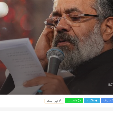
یسبوک
تلگرام
واتساپ
کپی لینک