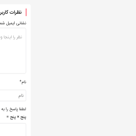
نظرات کاربر
نشانی ایمیل شم
نام*
لطفا پاسخ را به 
پنج × پنج =