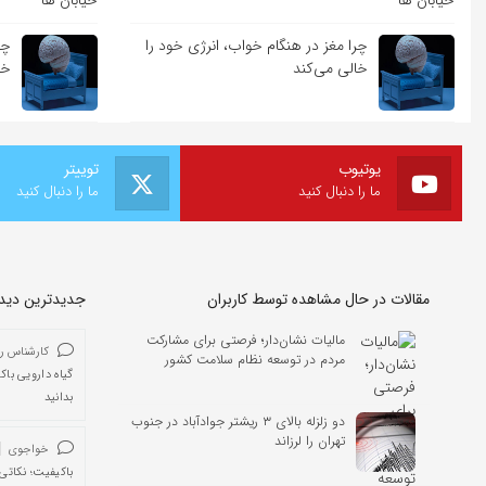
چرا مغز در هنگام خواب، انرژی خود را
چر
خالی می‌کند
خا
یوتیوب
توییتر
ما را دنبال کنید
ما را دنبال کنید
مقالات در حال مشاهده توسط کاربران
جدیدترین دیدگا
مالیات نشان‌دار؛ فرصتی برای مشارکت
کارشناس ر
مردم در توسعه نظام سلامت کشور
گیاه دارویی باک
بدانید
دو زلزله بالای ۳ ریشتر جوادآباد در جنوب
تهران را لرزاند
خواجوی
باکیفیت؛ نکاتی 