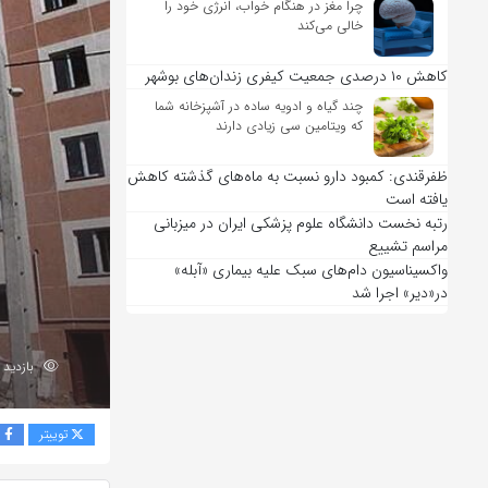
چرا مغز در هنگام خواب، انرژی خود را
خالی می‌کند
کاهش ۱۰ درصدی جمعیت کیفری زندان‌های بوشهر
چند گیاه و ادویه ساده در آشپزخانه شما
که ویتامین سی زیادی دارند
ظفرقندی: کمبود دارو نسبت به ماه‌های گذشته کاهش
یافته است
رتبه نخست دانشگاه علوم پزشکی ایران در میزبانی
مراسم تشییع
واکسیناسیون دام‌های سبک علیه بیماری «آبله»
در«دیر» اجرا شد
بازدید 178
توییتر
ف