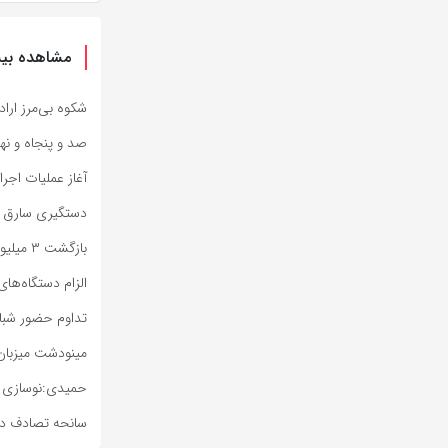
مشاهده بیش
شکوه بی‌مرز ارا
صد و پنجاه و نه
آغاز عملیات اجر
دستگیری سارق ح
بازگشت ۳ میلیون و ۳۷۷ هزار زائر اربعین به کشور
الزام دستگاه‌های
تداوم حضور شبانه
مینودشت میزبان 
حمیدی:نوسازی تج
سانحه تصادف در