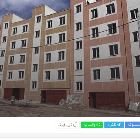
یسبوک
تلگرام
واتساپ
کپی لینک