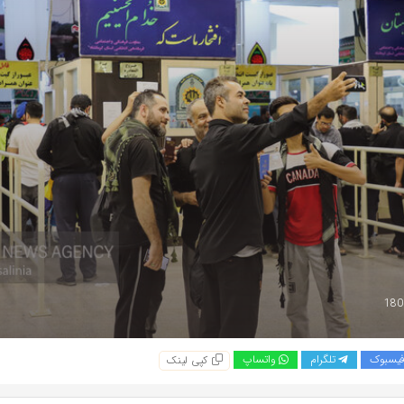
یسبوک
تلگرام
واتساپ
کپی لینک