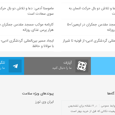
عا و تلاش دو بال حرکت انسان به
ماموستا آدمی: دعا و تلاش دو بال حرک
ت
سوی سعادت است
کارنامه موکب مسجد مقدس جمکران در اربعین/۵۰
وزانه
هزار پرس غذای روزانه
مللی گردشگری ادبی؛ از قونیه تا شیراز
ایجاد مسیر بین‌المللی گردشگری ادبی؛ از
با مولانا و حافظ
آپارات
تلگر
ما را دنبال کنید
ما ر
ه‌‌ها
پیوندهای ویژه سلامت
ایران وی تورز
وابط عمومی
در
۷ نشانه برای تشخیص
یفیت؛ نکاتی که قبل از خرید بهتر است