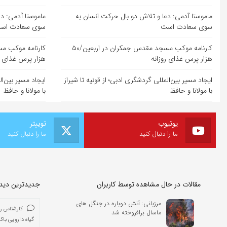
ماموستا آدمی: دعا و تلاش دو بال حرکت انسان به
ماموستا آدمی: د
سوی سعادت است
سوی سعادت اس
کارنامه موکب مسجد مقدس جمکران در اربعین/۵۰
هزار پرس غذای روزانه
هزار پرس غذای ر
ایجاد مسیر بین‌المللی گردشگری ادبی؛ از قونیه تا شیراز
ایجاد مسیر بین‌ال
با مولانا و حافظ
با مولانا و حافظ
یوتیوب
توییتر
ما را دنبال کنید
ما را دنبال کنید
مقالات در حال مشاهده توسط کاربران
جدیدترین دیدگا
مرزبانی: آتش دوباره در جنگل های
کارشناس ر
ماسال برافروخته شد
گیاه دارویی باک