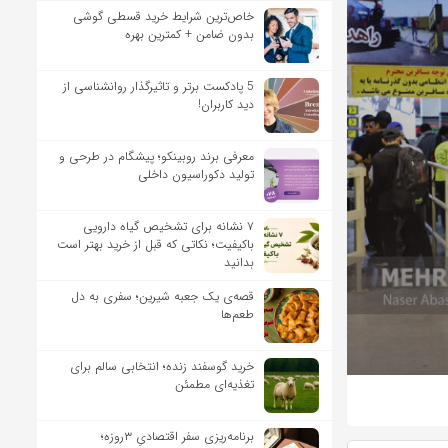
خاص‌ترین شرایط خرید قسطی گوشی
بدون ضامن + کمترین بهره
5 پادکست برتر و تاثیرگذار روانشناسی از
دید کاربران!
معرفی برند روبینکو؛ پیشگام در طرحی و
تولید دکوراسیون داخلی
۷ نشانه برای تشخیص گیاه دارویی
باکیفیت؛ نکاتی که قبل از خرید بهتر است
بدانید
قصه‌ی یک جعبه شیرین؛ سفری به دل
طعم‌ها
خرید گوسفند زنده؛ انتخابی سالم برای
تغذیه‌ای مطمئن
برنامه‌ریزی سفر اقتصادیِ ۳روزه؛