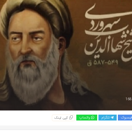
یسبوک
تلگرام
واتساپ
کپی لینک