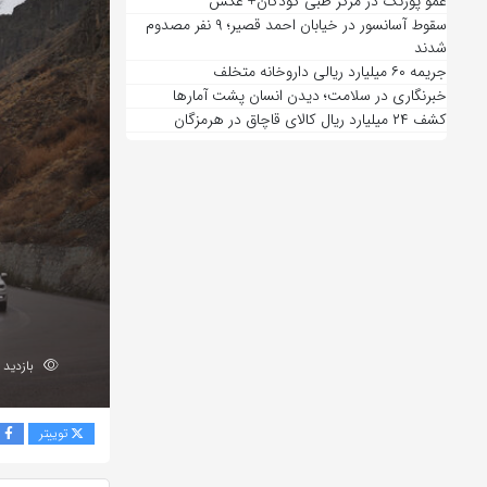
عمو پورنگ در مرکز طبی کودکان+ عکس
سقوط آسانسور در خیابان احمد قصیر؛ ۹ نفر مصدوم
شدند
جریمه ۶۰ میلیارد ریالی داروخانه متخلف
خبرنگاری در سلامت؛ دیدن انسان پشت آمارها
کشف ۲۴ میلیارد ریال کالای قاچاق در هرمزگان
بازدید 183
توییتر
ف