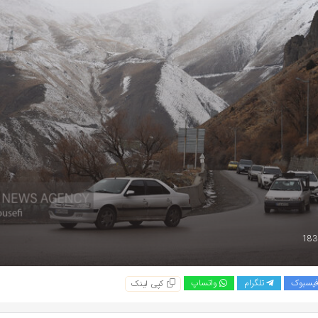
یسبوک
تلگرام
واتساپ
کپی لینک