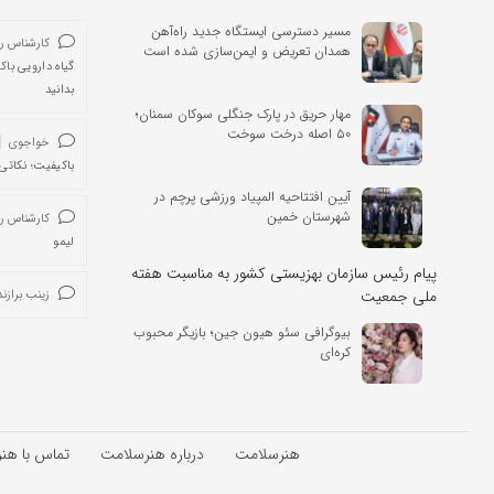
مسیر دسترسی ایستگاه جدید راه‌آهن
کارشناس ر
همدان تعریض و ایمن‌سازی شده است
گیاه دارویی باک
بدانید
مهار حریق در پارک جنگلی سوکان سمنان؛
۵۰ اصله درخت سوخت
خواجوی
باکیفیت؛ نکاتی 
آیین افتتاحیه المپیاد ورزشی پرچم‌ در
شهرستان خمین
کارشناس ر
لیمو
پیام رئیس سازمان بهزیستی کشور به مناسبت هفته
ملی جمعیت
زینب برازند
بیوگرافی سئو هیون جین؛ بازیگر محبوب
کره‌ای
هنرسلامت
درباره هنرسلامت
تماس با هن