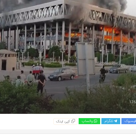
یسبوک
تلگرام
واتساپ
کپی لینک