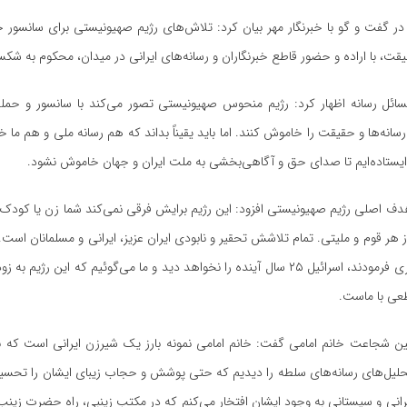
در گفت و
گو
با خبرنگار مهر بیان کرد: تلاش‌های رژیم صهیونیستی برای سانسور
ت، با اراده و حضور قاطع خبرنگاران و رسانه‌های ایرانی در میدان، محکوم به ش
ائل رسانه اظهار کرد: رژیم منحوس صهیونیستی تصور می‌کند با سانسور و حمله 
انه‌ها و حقیقت را خاموش کنند. اما باید یقیناً بداند که هم رسانه ملی و هم ما خبر
ایستاده‌ایم تا صدای حق و آگاهی‌بخشی به ملت ایران و جهان خاموش نشود.
هدف اصلی رژیم صهیونیستی افزود: این رژیم برایش فرقی نمی‌کند شما زن یا کودک
ز هر قوم و ملیتی. تمام تلاشش تحقیر و نابودی ایران عزیز، ایرانی و مسلمانان است.
مقام معظم رهبری فرمودند، اسرائیل ۲۵ سال آینده را نخواهد دید و ما می‌گوئیم که این رژ
عی با ماست.
 شجاعت خانم امامی گفت: خانم امامی نمونه بارز یک شیرزن ایرانی است که با ت
حلیل‌های رسانه‌های سلطه را دیدیم که حتی پوشش و حجاب زیبای ایشان را تحسین
انی و سیستانی به وجود ایشان افتخار می‌کنم که در مکتب زینبی، راه حضرت زینب