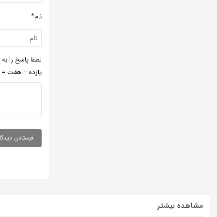
نام*
لطفا پاسخ را به 
یازده − هفت =
مشاهده بیشتر