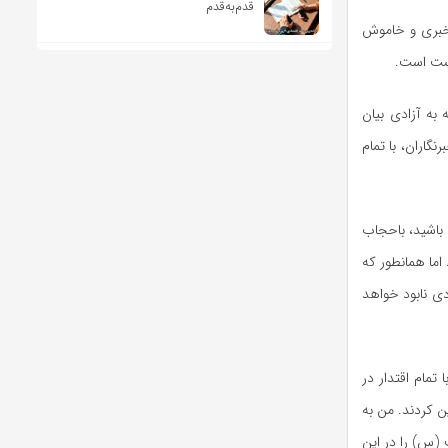
قدم‌به‌قدم
 خبری و خاموش
کست است.
به آزادی بیان
نگاران، با تمام
 باشید، باحجاب
 اما همانطور که
یم به زودی نابود خواهد
مام اقتدار در
 کردند. من به
 (
س)
را در این