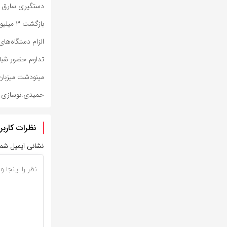
دستگیری سارق ح
بازگشت ۳ میلیون و ۳۷۷ هزار زائر اربعین به کشور
الزام دستگاه‌های
تداوم حضور شبانه
مینودشت میزبان 
حمیدی:نوسازی تج
نظرات کاربر
نشانی ایمیل شم