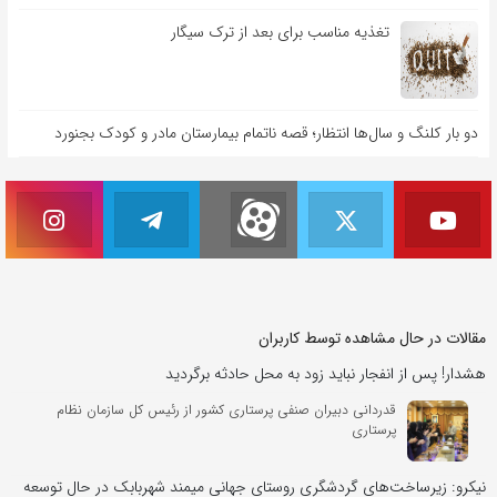
تغذیه مناسب برای بعد از ترک سیگار
دو بار کلنگ و سال‌ها انتظار؛ قصه ناتمام بیمارستان مادر و کودک بجنورد
مقالات در حال مشاهده توسط کاربران
هشدار! پس از انفجار نباید زود به محل حادثه برگردید
قدردانی دبیران صنفی پرستاری کشور از رئیس کل سازمان نظام
پرستاری
نیکرو: زیرساخت‌های گردشگری روستای جهانی میمند شهربابک در حال توسعه