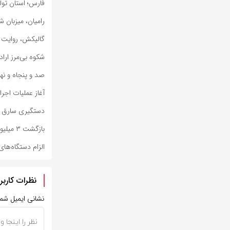
فارس؛ استان تول
رامیان، میزبان 
گالیکش، روایت ش
شکوه بی‌مرز ارا
صد و پنجاه و نه
آغاز عملیات اجر
دستگیری سارق ح
بازگشت ۳ میلیون و ۳۷۷ هزار زائر اربعین به کشور
الزام دستگاه‌های
نظرات کاربر
نشانی ایمیل شم