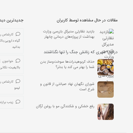
مقالات در حال مشاهده توسط کاربران
جدیدترین دیدگا
بازدید نظارتی مدیرکل بازرسی وزارت
کارشناس ر
بهداشت از پروژه‌های درمانی چابهار
گیاه دارویی باک
بدانید
دزفول؛ شهری که زنانش جنگ را تنها نگذاشتند
حذف کربوهیدرات‌ها سوخت‌وساز بدن
خواجوی
شما را بهتر می کند یا بدتر؟
باکیفیت؛ نکاتی 
کارشناس ر
شورای نگهبان نهاد صیانتی از قانون و
لیمو
شرع است
زینب برازند
رفع خشکی و شکنندگی مو با روغن آرگان