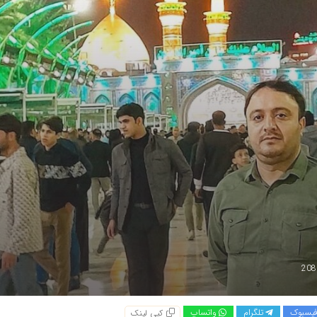
یسبوک
تلگرام
واتساپ
کپی لینک