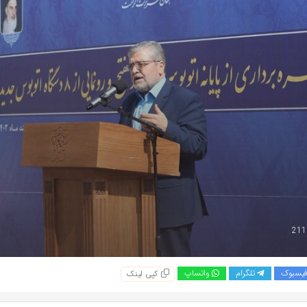
یسبوک
تلگرام
واتساپ
کپی لینک