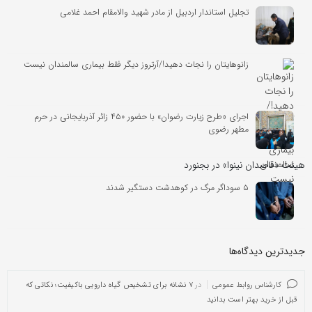
تجلیل استاندار اردبیل از مادر شهید والامقام احمد غلامی
زانوهایتان را نجات دهید!/آرتروز دیگر فقط بیماری سالمندان نیست
اجرای «طرح زیارت رضوان» با حضور ۴۵۰ زائر آذربایجانی در حرم
مطهر رضوی
هیئت «قاصدان نینوا» در بجنورد
۵ سوداگر مرگ در کوهدشت دستگیر شدند
جدیدترین دیدگاه‌‌ها
کارشناس روابط عمومی
در
۷ نشانه برای تشخیص گیاه دارویی باکیفیت؛ نکاتی که
قبل از خرید بهتر است بدانید