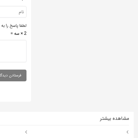
لطفا پاسخ را به 
2 × سه =
مشاهده بیشتر