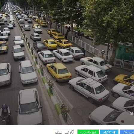
یسبوک
تلگرام
واتساپ
کپی لینک