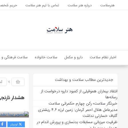
هنرسلامت
درباره هنر سلامت
تماس با تیم هنر سلامت
حریم شخصی 
اخبار نظام سلامت
دارو و مکمل
سلامت خانواده
سلامت فرهنگی و ا
جدیدترین مطالب سلامت و بهداشت
آم
انتقاد بیماران هموفیلی از کمبود دارو؛ درخواست از
هشدار نارنج
رسانه‌ها
خبرنگار سلامت؛ رکن چهارم حکمرانی سلامت
بازدید 42
مدیرعامل هلال احمر کرمان: زمین لرزه ۴.۶ ریشتری
گلباف خسارتی نداشت
ظرفیت میزبانی مسابقات بدنسازی و پرورش اندام در
توییتر
ف