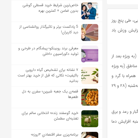
خاص‌ترین شرایط خرید قسطی گوشی
بدون ضامن + کمترین بهره
بی، طی پنج روز
5 پادکست برتر و تاثیرگذار روانشناسی از
فزایش وزش باد
دید کاربران!
معرفی برند روبینکو؛ پیشگام در طرحی و
تولید دکوراسیون داخلی
عصر امروز تا یکشنبه (۲۷ اردیبهشت‌ماه) (به ویژه بعد از
مناطق (به ویژه
۷ نشانه برای تشخیص گیاه دارویی
باکیفیت؛ نکاتی که قبل از خرید بهتر است
مراه با گرد و
بدانید
خاک در مناطق مستعد با احتمال بارش تگرگ پیش‌بینی می‌شود. همچنین طی روز‌های دوشنبه و سه‌شنبه (۲۸ و ۲۹
قصه‌ی یک جعبه شیرین؛ سفری به دل
طعم‌ها
ار و رعد و برق
خرید گوسفند زنده؛ انتخابی سالم برای
تغذیه‌ای مطمئن
به افزایش دما
برنامه‌ریزی سفر اقتصادیِ ۳روزه؛