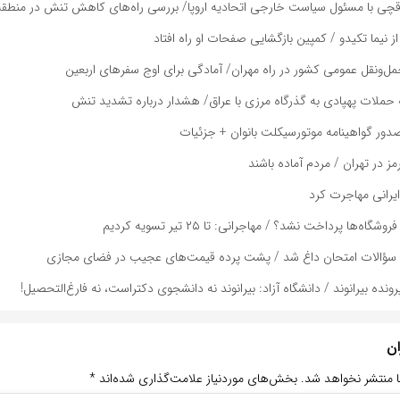
اقچی با مسئول سیاست خارجی اتحادیه اروپا/ بررسی راه‌های کاهش تنش در منطقه
 نیما تکیدو / کمپین بازگشایی صفحات او راه افتاد
حمل‌ونقل عمومی کشور در راه مهران/ آمادگی برای اوج سفر‌های اربعین
حملات پهپادی به گذرگاه مرزی با عراق/ هشدار درباره تشدید تنش
صدور گواهینامه موتورسیکلت بانوان + جزئیات
ز در تهران / مردم آماده باشند
یرانی مهاجرت کرد
اه‌ها پرداخت نشد؟ / مهاجرانی: تا ۲۵ تیر تسویه کردیم
ش سؤالات امتحان داغ شد / پشت پرده قیمت‌های عجیب در فضای مجازی
ده بیرانوند / دانشگاه آزاد: بیرانوند نه دانشجوی دکتراست، نه فارغ‌التحصیل!
ان
ا منتشر نخواهد شد.
بخش‌های موردنیاز علامت‌گذاری شده‌اند
*