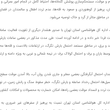
ام و موقت، مستحکم‌سازی پوشش گلخانه‌ها، احتیاط کامل در انجام امور عمرانی و لغو
ن، پرهیز از کوهنوردی و صعود به قله‌ها، عدم تردد اطفال و سالمندان در فضای ب
ر مناطق متاثر از گرد و خاک توصیه می‌شود.
ز، اداره کل هواشناسی استان تهران با صدور هشدار دیگری از تقویت فعالیت سامان
وقت فردا خبر داده و در ادامه آورده است: طی مدت مذکور در بعضی ساعات بارش
د و برق، در مناطق مستعد احتمال بارش تگرگ، در ارتفاعات بالادست و قله‌ها مه
ط باران و برف و احتمال کولاک برف در نیمه شمالی و غربی به ویژه دامنه و ارت
ار، احتمال آبگرفتگی بعضی معابر و جاری شدن روان آب، بالا آمدن موقت سطح آ
ل‌ها، احتمال رخداد صاعقه و بارش تگرگ، خطر سقوط سنگ و رانش زمین، در ن
 تردد و انسداد موقت بعضی راه‌ها، امکان خسارت به محصولات و امکانات کشاورز
داره کل هواشناسی استان تهران نسبت به پرهیز از سفر‌های غیر ضروری به 