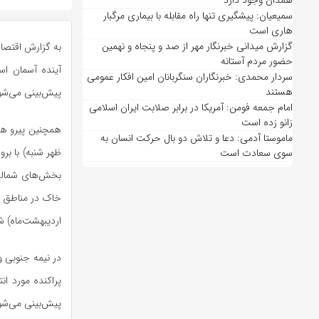
همدان وجود دارد
سمیعیان: پیشگیری تنها راه مقابله با بیماری مرگبار
هاری است
گزارش میدانی خبرنگار مهر از صد و پنجاه و نهمین
به گزارش اقتصاد
حضور مردم آستانه
آینده آسمان اس
سردار محمدی: خبرنگاران سنگربانان امین افکار عمومی
هستند
پیش‌بینی می‌شو
امام جمعه فومن: آمریکا در برابر صلابت ایران اسلامی
زانو زده است
ماموستا آدمی: دعا و تلاش دو بال حرکت انسان به
ظهر شنبه) با بر
سوی سعادت است
بخش‌های شمالی)
اردیبهشت‌ماه) ش
در نیمه جنوبی و
پراکنده مورد ا
پیش‌بینی می‌شو