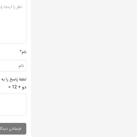
نام*
لطفا پاسخ را به 
دو + 12 =