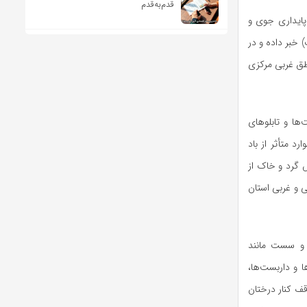
قدم‌به‌قدم
پایداری جوی و
 خبر داده و در
طق غربی مرکزی
ا و تابلو‌های
رد متأثر از باد
 گرد و خاک از
 و غربی استان
 و سست مانند
ا و داربست‌ها،
وقف کنار درختان