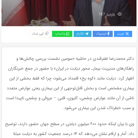
بازدید 187
توییتر
فیسبوک
تلگرام
واتساپ
کپی لینک
دکتر محمدرضا ظفرقندی در حاشیه «سومین نشست بررسی چالش‌ها و
راهکارهای مدیریت بیمارـ محور دیابت در ایران» با حضور در جمع خبرنگاران
اظهار کرد: دیابت مانند «کوه یخ» قلمداد می‌شود؛ چرا که فقط بخشی از این
بیماری مشخص است و بخش قابل‌توجهی از این بیماری یعنی عوارض متعدد
ناشی از آن مانند عوارض چشمی، کلیوی، قلبی‌ – عروقی و چشمی ناپیدا است
و سبب خطرناک شدن این بیماری می‌شود.
وی با بیان اینکه حدود ۶۰۰ میلیون دیابتی در سطح جهان حضور دارند، توضیح
داد: آمار و ارقام نشان می‌دهد که ۱۴ درصد جمعیت کشور به دیابت مبتلا