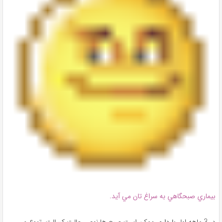
بيماري صبحگاهي به سراغ ‌تان مي ‌آيد.
در 3 ماهه اول
بارداري
ممکن است صبح‌ ها نوعي حالت کسالت، تهوع و