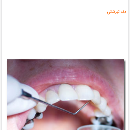
دندانپزشکي