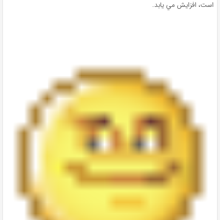
است، افزايش مي ‌يابد.