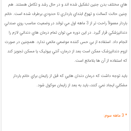
هاي مختلف بدن جنين تشکيل شده ‌اند و در حال رشد و تکامل هستند. هم
چنين حالت کسالت و تهوع ابتداي بارداري تا حدودي برطرف شده است. خانم
باردار معمولاً راحت تر از 3 ماهه اول مي ‌تواند در وضعيت مناسب روي صندلي
دندانپزشکي قرار گيرد. در اين دوره مي‌ توان تمام درمان ‌هاي دنداني لازم را
انجام داد. استفاده از بي‌ حس‌ کننده موضعي مانعي ندارد. همچنين در صورت
لزوم دندانپزشک ممکن است بعد از درمان، آنتي‌ بيوتيک يا مسکن تجويز کند
که استفاده از آن ها بلامانع است.
بايد توجه داشت که درمان دندان ‌هايي که قبل از زايمان براي خانم باردار
مشکلي ايجاد نمي ‌کنند، بايد به بعد از زايمان موکول شود.
* 3 ماهه سوم: