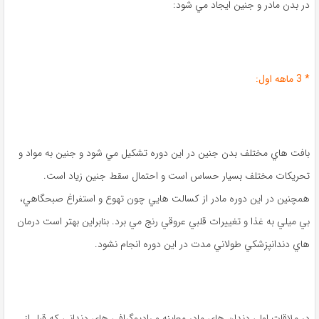
در بدن مادر و جنين ايجاد مي ‌شود:
* 3 ماهه اول:
بافت ‌هاي مختلف بدن جنين در اين دوره تشکيل مي‌ شود و جنين به مواد و
تحريکات مختلف بسيار حساس است و احتمال سقط جنين زياد است.
همچنين در اين دوره مادر از کسالت‌ هايي چون تهوع و استفراغ صبحگاهي،
بي‌ ميلي به غذا و تغييرات قلبي عروقي رنج‌ مي ‌برد. بنابراين بهتر است درمان
‌هاي دندانپزشکي طولاني مدت در اين دوره انجام نشود.
در ملاقات اول، دندان ‌هاي مادر معاينه و راديوگرافي ‌هاي دنداني که قبل از