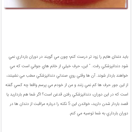
بايد
دندان
‌هايم را زود تر درست کنم؛ چون مي ‌گويند در دوران بارداري نمي
‌شود دندانپزشکي رفت. ” اين، حرف‌ خيلي از خانم‌ هاي جواني است که مي
‌خواهند باردار شوند. آن ها وقتي روي صندلي دندانپزشکي مطب مي ‌نشينند،
از اين جور حرف‌ ها کم نمي ‌زنند و من از خودم مي ‌پرسم واقعا چه کسي گفته
است که در اين دوران، دندانپزشکي رفتن قدغن است؟ اگر شما هم بارداريد يا
قصد باردار شدن داريد، خواندن اين 5 نکته را درباره مراقبت از دندان‌ ها در
دوران بارداري به شما توصيه مي ‌کنم.