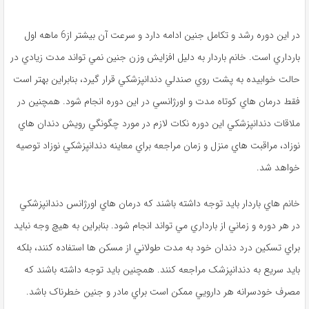
در اين دوره رشد و تکامل جنين ادامه دارد و سرعت آن بيشتر از6 ماهه اول
بارداري است. خانم باردار به دليل افزايش وزن جنين نمي ‌تواند مدت زيادي در
حالت خوابيده به پشت روي صندلي دندانپزشکي قرار گيرد، بنابراين بهتر است
فقط درمان‌ هاي کوتاه مدت و اورژانسي در اين دوره انجام شود. همچنين در
ملاقات دندانپزشکي اين دوره نکات لازم در مورد چگونگي رويش دندان‌ هاي
نوزاد، مراقبت‌ هاي منزل و زمان مراجعه براي معاينه دندانپزشکي نوزاد توصيه
خواهد شد.
خانم ‌هاي باردار بايد توجه داشته باشند که درمان ‌هاي اورژانس دندانپزشکي
در هر دوره و زماني از بارداري مي ‌تواند انجام شود. بنابراين به هيچ‌ وجه نبايد
براي تسکين درد دندان خود به مدت طولاني از مسکن‌ ها استفاده کنند، بلکه
بايد سريع به دندانپزشک مراجعه کنند. همچنين بايد توجه داشته باشند که
مصرف خودسرانه هر دارويي ممکن است براي مادر و جنين خطرناک باشد.