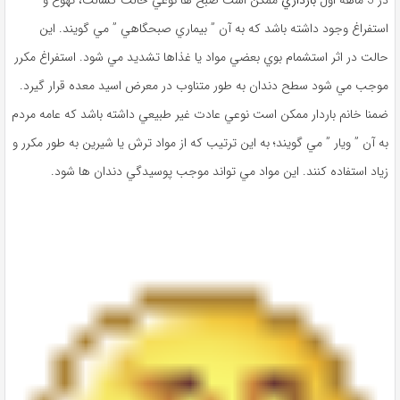
استفراغ وجود داشته باشد که به آن ” بيماري صبحگاهي ” مي ‌گويند. اين
حالت در اثر استشمام بوي بعضي مواد يا غذاها تشديد مي‌ شود. استفراغ مکرر
موجب مي ‌شود سطح دندان به طور متناوب در معرض اسيد معده قرار گيرد.
ضمنا خانم باردار ممکن است نوعي عادت غير طبيعي داشته باشد که عامه مردم
به آن ” ويار ” مي ‌گويند؛ به اين ترتيب که از مواد ترش يا شيرين به طور مکرر و
زياد استفاده کنند. اين مواد مي ‌تواند موجب پوسيدگي دندان‌ ها شود.