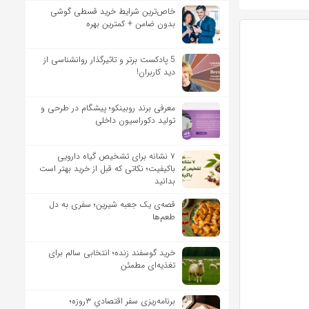
خاص‌ترین شرایط خرید قسطی گوشی
بدون ضامن + کمترین بهره
5 پادکست برتر و تاثیرگذار روانشناسی از
دید کاربران!
معرفی برند روبینکو؛ پیشگام در طرحی و
تولید دکوراسیون داخلی
۷ نشانه برای تشخیص گیاه دارویی
باکیفیت؛ نکاتی که قبل از خرید بهتر است
بدانید
قصه‌ی یک جعبه شیرین؛ سفری به دل
طعم‌ها
خرید گوسفند زنده؛ انتخابی سالم برای
تغذیه‌ای مطمئن
برنامه‌ریزی سفر اقتصادیِ ۳روزه؛