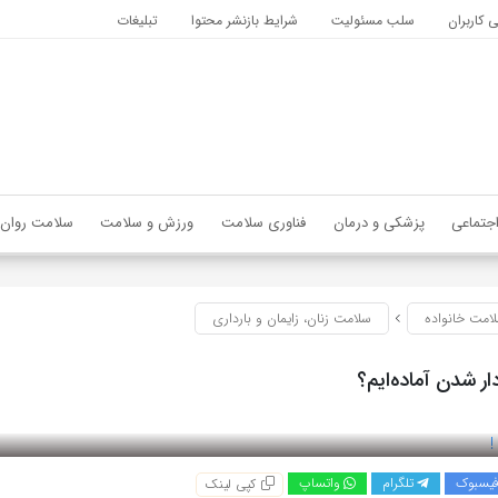
کاربران
سلب مسئولیت
شرایط بازنشر محتوا
تبلیغات
جتماعی
پزشکی و درمان
فناوری سلامت
ورزش و سلامت
سلامت روان
امت خانواده
سلامت زنان، زایمان و بارداری
دار شدن آماده‌ایم؟
یسبوک
تلگرام
واتساپ
کپی لینک