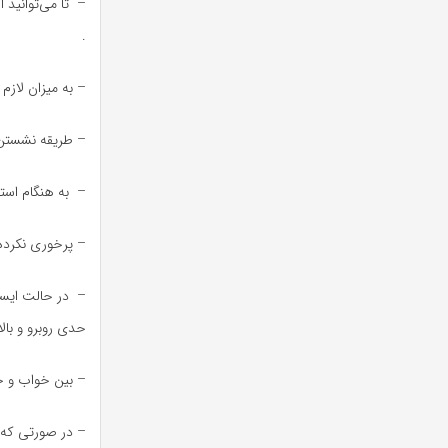
– تا می‌توانید
.
– به میزان لازم
– طریقه نشستن ص
– به هنگام استر
– پرخوری نکرده 
– در حالت ایستا
حدی روبرو و بال
– بین خواب و خ
– در صورتی که و