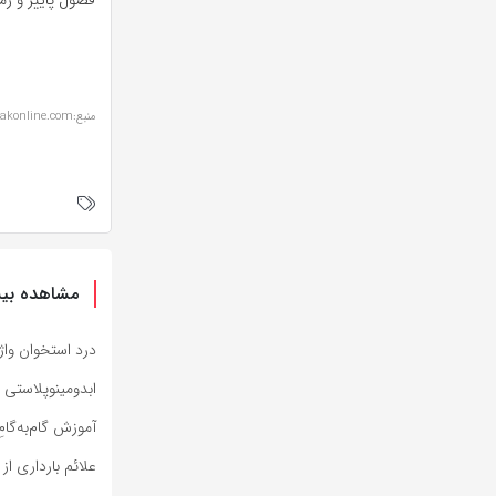
منبع:koodakonline.com
مشاهده بیش
درد استخوان واژ
ابدومینوپلاستی 
آموزش گام‌به‌گامِ
علائم بارداری از