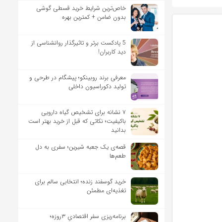
خاص‌ترین شرایط خرید قسطی گوشی
بدون ضامن + کمترین بهره
5 پادکست برتر و تاثیرگذار روانشناسی از
دید کاربران!
معرفی برند روبینکو؛ پیشگام در طرحی و
تولید دکوراسیون داخلی
۷ نشانه برای تشخیص گیاه دارویی
باکیفیت؛ نکاتی که قبل از خرید بهتر است
بدانید
قصه‌ی یک جعبه شیرین؛ سفری به دل
طعم‌ها
خرید گوسفند زنده؛ انتخابی سالم برای
تغذیه‌ای مطمئن
برنامه‌ریزی سفر اقتصادیِ ۳روزه؛