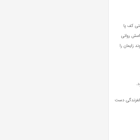
حتی کف پا
امش روانی
 زایمان را
د.
ه لغزندگی دست