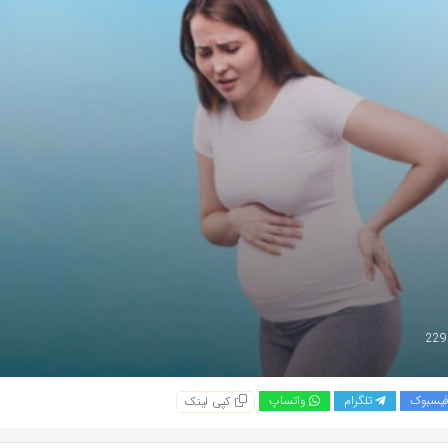
یسبوک
تلگرام
واتساپ
کپی لینک