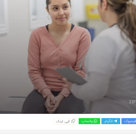
یسبوک
تلگرام
واتساپ
کپی لینک