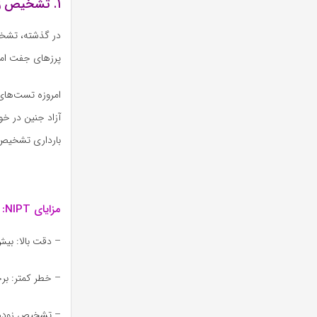
۱. تشخیص زودهنگام اختلالات جنینی با تکنولوژی‌های نوین
در گذشته، تشخیص
پرزهای جفت امک
بارداری تشخیص
مزایای NIPT:
– دقت بالا: بیش از ۹۹٪ در تشخیص سند
– خطر کمتر: برخ
– تشخیص زودهنگ