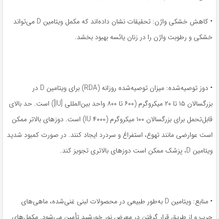
• کاهش خشکی واژن: تحقیقات نشان داده‌اند که مکمل ویتامین D می‌تواند
خشکی و رطوبت واژن را در زنان یائسه بهبود بخشد.
• دوز توصیه‌شده: میزان توصیه‌شده روزانه (RDA) برای ویتامین D در
بزرگسالان ۱۵ تا ۲۰ میکروگرم (۶۰۰ تا ۸۰۰ واحد بین‌المللی [IU]) است. حد بالای
قابل‌تحمل برای بزرگسالان ۱۰۰ میکروگرم (۴۰۰۰ IU) است. دوزهای بالاتر ممکن
است عوارضی مانند تهوع، استفراغ و سردرد ایجاد کنند. در صورت کمبود شدید
ویتامین D، پزشک ممکن است دوزهای بالاتری تجویز کند.
• منابع: ویتامین D به‌طور طبیعی در محصولات لبنی غنی‌شده، ماهی‌های
چرب و از طریق قرار گرفتن در معرض نور خورشید تأمین می‌شود. مکمل‌های