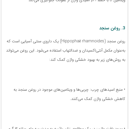
ویتامین D با حفظ pH اسیدی واژن از عفونت جلوگیری می‌کند
3. روغن سنجد
روغن سنجد (Hippophaë rhamnoides) یک داروی سنتی آسیایی است که
به‌عنوان مکمل آنتی‌اکسیدان و ضدالتهاب استفاده می‌شود. این روغن می‌تواند
به روش‌های زیر به بهبود خشکی واژن کمک کند:
• منبع اسیدهای چرب: چربی‌ها و ویتامین‌های موجود در روغن سنجد به
کاهش خشکی واژن کمک می‌کنند.
• بهبود بافت واژن: در یک مطالعه، زنان یائسه به مدت سه ماه روزانه ۳ گرم