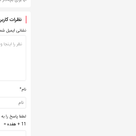
نظرات کاربر
نشانی ایمیل شم
نام*
لطفا پاسخ را به 
11 + هفده =