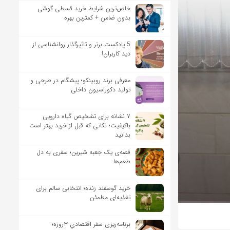
خاص‌ترین شرایط خرید قسطی گوشی
بدون ضامن + کمترین بهره
5 پادکست برتر و تاثیرگذار روانشناسی از
دید کاربران!
معرفی برند روبینکو؛ پیشگام در طرحی و
تولید دکوراسیون داخلی
۷ نشانه برای تشخیص گیاه دارویی
باکیفیت؛ نکاتی که قبل از خرید بهتر است
بدانید
قصه‌ی یک جعبه شیرین؛ سفری به دل
طعم‌ها
خرید گوسفند زنده؛ انتخابی سالم برای
تغذیه‌ای مطمئن
برنامه‌ریزی سفر اقتصادیِ ۳روزه؛