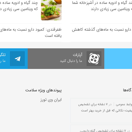
د گیاه و ادویه ساده در آشپزخانه شما
چند گیاه و ادویه ساده د
 ویتامین سی زیادی دارند
که ویتامین سی زیادی دا
دارو نسبت به ماه‌های گذشته کاهش
ظفرقندی: کمبود دارو نسبت به ماه‌ه
یافته است
آپارات
تلگر
ما را دنبال کنید
ما ر
ه‌‌ها
پیوندهای ویژه سلامت
ایران وی تورز
وابط عمومی
در
۷ نشانه برای تشخیص
یفیت؛ نکاتی که قبل از خرید بهتر است
در
۷ نشانه برای تشخیص گیاه دارویی