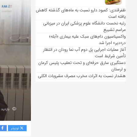
ظفرقندی: کمبود دارو نسبت به ماه‌های گذشته کاهش
یافته است
رتبه نخست دانشگاه علوم پزشکی ایران در میزبانی
مراسم تشییع
واکسیناسیون دام‌های سبک علیه بیماری «آبله»
در«دیر» اجرا شد
آغاز عملیات اجرایی پل دوم آب نما رودان در انتظار
تأمین شرایط است
دستگیری سارق حرفه‌ای و تحت تعقیب پلیس کرمان
و لرستان
هشدار نسبت به اثرات مخرب مصرف مشروبات الکلی
بازدید 252
توییتر
ف