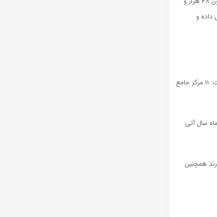
وی همچنین از توزیع ۲۰ هزار مسواک انگشتی برای کودکان با سنین زیر ۲ سال خبر داد و گفت: تاکنون ۴۸ هزار و
وزان را پوشش داده و
معاون بهداشتی دانشگاه علوم پزشکی اراک با اشاره به نظارت‌های ویژه در ایام تعطیلات نوروزی گفت: ۱۱ مرکز جامع
ن از یازدهم اسفندماه آغاز شد و تا ۱۶ فروردین ماه سال آتی
نظارت فعالیت دارند همچنین