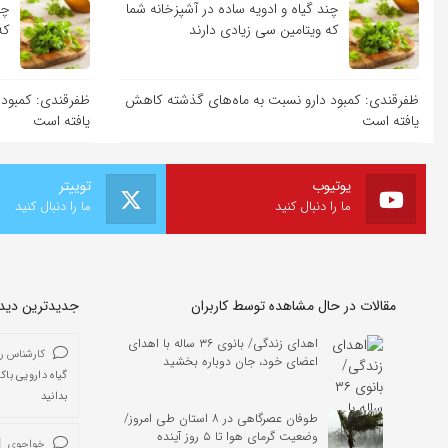
چند گیاه و ادویه ساده در آشپزخانه شما
چن
که ویتامین سی زیادی دارند
که
ظفرقندی: کمبود دارو نسبت به ماه‌های گذشته کاهش
ظفرقندی: کمبود 
یافته است
یافته است
یوتیوب
توییتر
ما را دنبال کنید
ما را دنبال کنید
مقالات در حال مشاهده توسط کاربران
جدیدترین دیدگا
اهدای زندگی/ بانوی ۳۶ ساله‌ با اهدای
کارشناس ر
اعضای خود، جان دوباره بخشید
گیاه دارویی باک
بدانید
طوفان عصرگاهی در ۸ استان طی امروز/
وضعیت گرمای هوا تا ۵ روز آینده
خواجوی