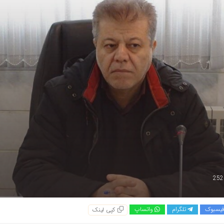
یسبوک
تلگرام
واتساپ
کپی لینک