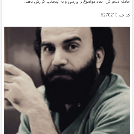
حادثه دلخراش؛ ابعاد موضوع را بررسی و به اینجانب گزارش دهد.
کد خبر
6270213