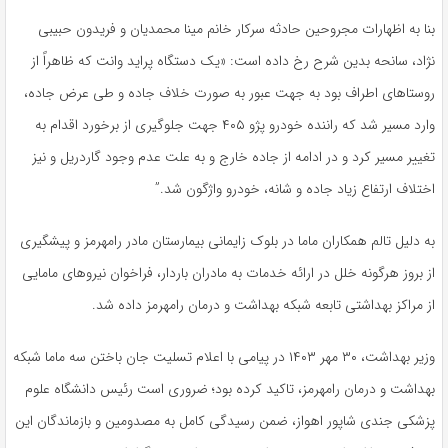
بنا به اظهارات مجروحین حادثه سرکار خانم مینا محمدیان و فریدون حبیبی
نژاد، سانحه بدین شرح رخ داده است: «یک دستگاه پراید وانت که ظاهراً از
روستاهای اطراف بود به جهت عبور به صورت خلاف جاده و طی عرض جاده،
وارد مسیر شد که راننده خودرو پژو ۴۰۵ جهت جلوگیری از برخورد اقدام به
تغییر مسیر کرد و در ادامه از جاده خارج و به علت عدم وجود گاردریل و نیز
اختلاف ارتفاع زیاد جاده و شانه، خودرو واژگون شد.”
به دلیل
تالم
همکاران
ماما
در بلوک زایمانی بیمارستان مادر رامهرمز و پیشگیری
از بروز هرگونه خلل در ارائه خدمات به مادران باردار، فراخوان نیروهای مامایی
از مراکز بهداشتی تابعه شبکه بهداشت و درمان رامهرمز داده شد.
وزیر بهداشت، ۳۰ مهر ۱۴۰۳ در پیامی با اعلام تسلیت جان باختن سه
ماما
شبکه
بهداشت و درمان رامهرمز، تاکید کرده بود؛ ضروری است رئیس دانشگاه علوم
پزشکی
جندی
شاپور اهواز، ضمن رسیدگی کامل به مصدومین و بازماندگان این