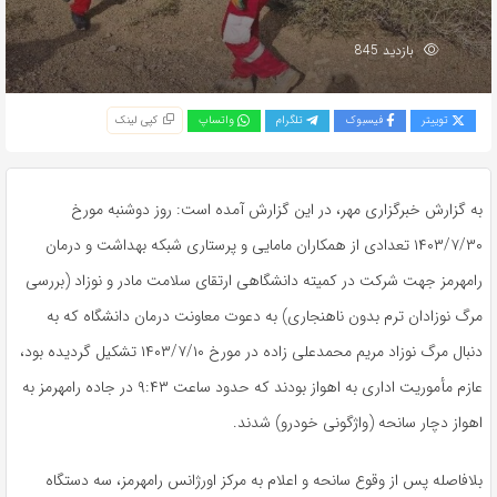
بازدید 845
توییتر
فیسبوک
تلگرام
واتساپ
کپی لینک
به گزارش خبرگزاری مهر، در این گزارش آمده است: روز دوشنبه مورخ
۱۴۰۳/۷/۳۰ تعدادی از همکاران مامایی و پرستاری شبکه بهداشت و درمان
رامهرمز جهت شرکت در کمیته دانشگاهی ارتقای سلامت مادر و نوزاد (بررسی
مرگ نوزادان ترم بدون ناهنجاری) به دعوت معاونت درمان دانشگاه که به
دنبال مرگ نوزاد مریم محمدعلی زاده در مورخ ۱۴۰۳/۷/۱۰ تشکیل گردیده بود،
عازم مأموریت اداری به اهواز بودند که حدود ساعت ۹:۴۳ در جاده رامهرمز به
اهواز دچار سانحه (واژگونی خودرو) شدند.
بلافاصله پس از وقوع سانحه و اعلام به مرکز اورژانس رامهرمز، سه دستگاه