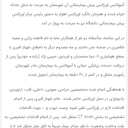
آمبولانس اورژانس پیش بیمارستانی آن شهرستان به سرعت به محل حادثه
اعزام شدند و همزمان بالگرد اورژانس اهواز به دستور رئیس مرکز اورژانس
پیش بیمارستانی دانشگاه نیز به سرعت به پرواز در آمد.
در این سانحه، متأسفانه دو نفر از همکاران
ماما
به نام فاطمه براتی و سمیه
شاامیری
در صحنه جان باختند و سه مصدوم دیگر به نام‌های شهناز قنبری با
سطح هوشیاری ۷، مینا محمدیان و فریدون حبیبی نژاد (راننده خودرو) پس از
دریافت خدمات پزشکی حیاتی با آمبولانس به بیمارستان مادر شهرستان
رامهرمز منتقل و در کمتر از ۳۰ دقیقه به بیمارستان تحویل شدند.
با هماهنگی انجام شده متخصصین جراحی عمومی، داخلی، قلب، ارتوپدی،
رادیولوژی در محل اورژانس حاضر شدند. خانم شهناز قنبری پس از انجام
اقدامات لازم در اورژانس نظیر تعبیه
چست
تیوب
و…، جهت اقدامات
تشخیصی به بخش CT scan منتقل شد. پس از انجام اقدامات تشخیصی، به
علت وخامت وضعیت، با نظر جراح، بیمار سریعاً به اتاق عمل منتقل شد تا با