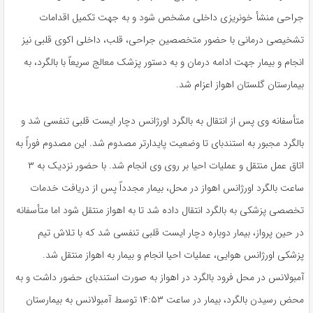
جراحی منشأ خونریزی داخلی مشخص شود و به جهت تکمیل اقدامات
تشخیصی درمانی با حضور متخصصین جراحی، قلب، داخلی
اکوی
قلبی نیز
انجام و بیمار جهت ادامه درمان و به دستور پزشک معالج سریعاً با بالگرد، به
بیمارستان گلستان اهواز اعزام شد.
متأسفانه وی پس از انتقال به بالگرد اورژانس دچار ایست قلبی تنفسی شد و
بالگرد مجبور به
استندبای
تا وضعیت پایدارتر مصدوم شد. این مصدوم فوراً به
اتاق عمل منتقل و عملیات احیا بر روی وی انجام شد. با حضور نزدیک به ۳
ساعت بالگرد اورژانس اهواز در محل، بیمار مجدداً پس از دریافت خدمات
تخصصی پزشکی به بالگرد انتقال داده شد تا به اهواز منتقل شود اما متأسفانه
در حین پرواز، بیمار دوباره دچار ایست قلبی تنفسی شد که با تلاش تیم
پزشکی اورژانس هوایی، عملیات احیا انجام و بیمار به اهواز منتقل شد.
آمبولانس در محل فرود بالگرد در اهواز به صورت
استندبای
حضور داشت و به
محض رسیدن بالگرد، بیمار در ساعت ۱۴:۵۳ توسط آمبولانس به بیمارستان