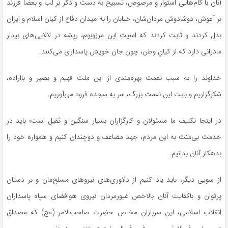
آنان با گام‌هایی استوار و مرصوص، تسبیح به دست و ذکر بر لب و بعضاً فرزند
بر آغوش، دوشادوش مردان‌شان، خیابان را به میدان دفاع از کیان اسلام و ایران
بدل کردند و ثابت کردند که امنیتِ این مرزوبوم، ریشه در لالایی‌های بیدار
مادرانی دارد که از کیانِ وطن، چون جان خویش پاسداری می‌کنند.
خداوند را به سبب نعمت بهره‌مندی از این ملت فهیم و بصیر و بااراده،
شکرگزاریم و بابت این نعمت بزرگ، سر به سجده فرود می‌آوریم.
در اینجا تکلیف ما مسئولان و کارگزاران بسیار سنگین و ثقیل است؛ باید در
خدمت بی‌منت به این مردم، جهد مضاعف و دوچندان کنیم و همواره خود را
بدهکار آنان بدانیم.
از سویی دیگر، باید یاد کنیم از دلاوری‌های نیروهای مسلح‌مان و بر دستان
پرتوان و باکفایت آنان بالاخص غیورمردان نیروی هوافضای سپاه پاسداران
انقلاب اسلامی، این سربازان مخلص حضرت صاحب‌الامر (عج) که مصداق