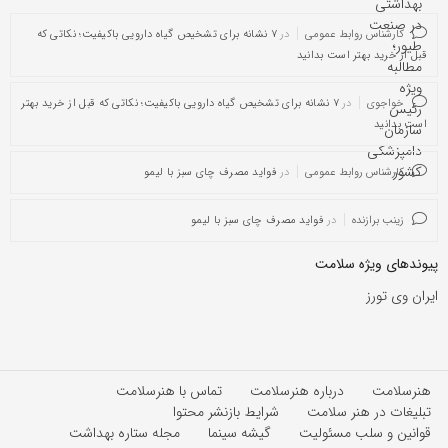
کارشناس روابط عمومی
در
۷ نشانه برای تشخیص گیاه دارویی باکیفیت؛ نکاتی که
قبل از خرید بهتر است بدانید
خواجوی
در
۷ نشانه برای تشخیص گیاه دارویی باکیفیت؛ نکاتی که قبل از خرید بهتر
است بدانید
کارشناس روابط عمومی
در
فواید مصرف چای سبز با لیمو
زینب برازنده
در
فواید مصرف چای سبز با لیمو
پیوندهای ویژه سلامت
ایران وی تورز
هنرسلامت
درباره هنرسلامت
تماس با هنرسلامت
تبلیغات در هنر سلامت
شرایط بازنشر محتوا
قوانین و سلب مسئولیت
گیشه سینما
مجله ستاره بهداشت