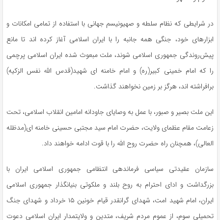
در شرایطی که نظام سلطه و صهیونیسم جهانی با استفاده از تمامی امکانات و
ابزارهای خود، جنگی همه جانبه را با ایران اسلامی آغاز کرده اند تا مانع
پیش‌روندگی جمهوری اسلامی شوند، ملت مبعوث شده ایران اسلامی پرچمی
را که امام خمینی کبیر(ره) و امام خامنه ای شهید(قدس الله نفس الزکیه)
برافراشته اند، هرگز بر زمین نخواهند گذاشت.
این ملت بصیر و صبور، با عمل به وصایای جاودانه امامین انقلاب اسلامی، تحت
زعامت مقام عظمای ولایت، حضرت امام سید مجتبی حسینی خامنه ای(مدظله
العالی)، همچنان راه حضرت روح الله را با قوت ادامه خواهند داد.
سازمان عقیدتی سیاسی فرماندهی انتظامی جمهوری اسلامی ایران با
بزرگداشت و ادای احترام به روح بلند و ملکوتی بنیانگذار جمهوری اسلامی
ایران، امام شهید امت، شهدای گرانقدر قیام خونین ۱۵ خرداد و شهدای جنگ
تحمیلی سوم، از عموم مردم شریف، متدین و ولایتمدار ایران اسلامی دعوت