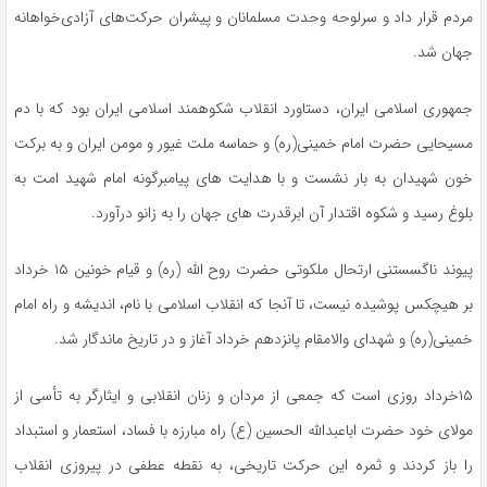
مردم قرار داد و سرلوحه وحدت مسلمانان و پیشران حرکت‌های آزادی‌خواهانه
جهان شد.
جمهوری اسلامی ایران، دستاورد انقلاب شکوهمند اسلامی ایران بود که با دم
مسیحایی ‌حضرت امام خمینی(ره) و ‌حماسه ملت غیور و مومن ایران و به برکت
‌خون شهیدان به بار نشست و با هدایت های پیامبرگونه امام شهید امت به
بلوغ رسید و شکوه اقتدار آن ابرقدرت های جهان را به زانو درآورد.
پیوند ناگسستنی ارتحال ملکوتی حضرت روح الله (ره) و قیام خونین ۱۵ خرداد
بر هیچکس پوشیده نیست، تا آنجا که انقلاب اسلامی با نام، اندیشه و راه امام
خمینی(ره) و شهدای والامقام پانزدهم خرداد آغاز و در تاریخ ماندگار شد.
۱۵خرداد روزی است که جمعی از مردان و زنان انقلابی و ایثارگر به تأسی از
مولای خود حضرت اباعبدالله الحسین (ع) راه مبارزه با فساد، استعمار و استبداد
را باز کردند و ثمره این حرکت تاریخی، به نقطه عطفی در پیروزی انقلاب