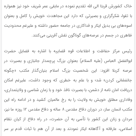
خاک کشورش قربتا الی الله تقدیم نموده در مابقی عمر شریف خود نیز همواره
با تقوا، شکرگزاری و بصیرتی که دارد این مجاهدت خویش را کامل و بعنوان
اسوه‌های بی بدیل ایثار و فداکاری در جامعه حضور داشته و علیرغم محدودیت
ظاهری در جسم در عرصه‌های گوناگون نقش آفرینی می‌کنند.
رئیس مرکز حفاظت و اطلاعات قوه قضاییه با اشاره به فضایل حضرت
ابوالفضل العباس (علیه السلام) بعنوان بزرگ پرچمدار جانبازی و بصیرت در
عرصه کربلا افزود: این شخصیت بزرگ اسلام بنیان‌گذار مکتب «چگونه
جانفشانی کردن» شد؛ و با علم به خطری که وجود داشت، علیرغم امکان
دریافت امان نامه از دشمن، با بصیرت نافذ خود و با زمان شناسی و ولایتمداری،
وفاداری مطلق خویش به ولایت را به رخ عالمیان کشید و در ادامه راه این
مکتب انسان ساز، در دوران دفاع مقدس ۸ ساله و دفاع مقدس ۱۲ روزه ما نیز،
مردان و زنان این کشور با تأسی به آن حضرت، در راه دفاع از کیان نظام
اسلامی، عارفانه و آگاهانه ایثار نمودند و بعد از آن هم با ثبات قدم بر سر