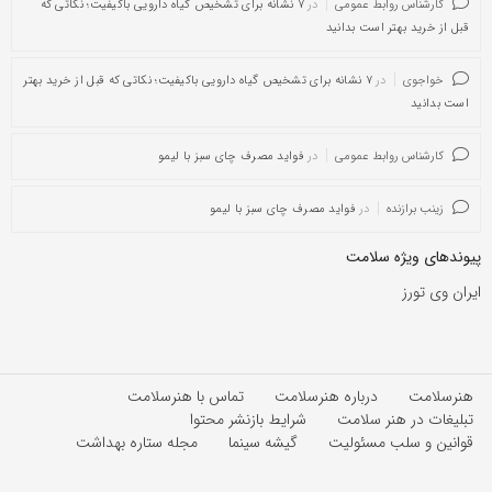
کارشناس روابط عمومی
در
۷ نشانه برای تشخیص گیاه دارویی باکیفیت؛ نکاتی که
قبل از خرید بهتر است بدانید
خواجوی
در
۷ نشانه برای تشخیص گیاه دارویی باکیفیت؛ نکاتی که قبل از خرید بهتر
است بدانید
کارشناس روابط عمومی
در
فواید مصرف چای سبز با لیمو
زینب برازنده
در
فواید مصرف چای سبز با لیمو
پیوندهای ویژه سلامت
ایران وی تورز
هنرسلامت
درباره هنرسلامت
تماس با هنرسلامت
تبلیغات در هنر سلامت
شرایط بازنشر محتوا
قوانین و سلب مسئولیت
گیشه سینما
مجله ستاره بهداشت