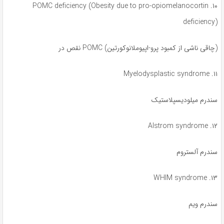
۱۰. POMC deficiency (Obesity due to pro-opiomelanocortin
deficiency)
(چاقی ناشی از کمبود پرو-اپیوملانوکورتین) POMC نقص در
۱۱. Myelodysplastic syndrome
سندرم میلودیسپلاستیک
۱۲. Alstrom syndrome
سندرم آلستروم
۱۳. WHIM syndrome
سندرم ویم