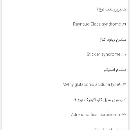
هایپرپرولینمیا نوع۲
۱۹. Raynaud-Claes syndrome
سندرم رینود کلاز
۲۰. Stickler syndrome
سندرم استیکلر
۲۱. Methylglutaconic aciduria type۹
اسیدوری متیل گلوتاکونیک نوع ۹
۲۲. Adrenocortical carcinoma