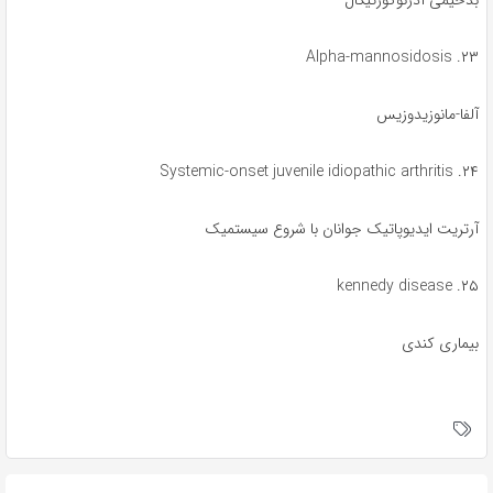
بدخیمی آدرنوکورتیکال
۲۳. Alpha-mannosidosis
آلفا-مانوزیدوزیس
۲۴. Systemic-onset juvenile idiopathic arthritis
آرتریت ایدیوپاتیک جوانان با شروع سیستمیک
۲۵. kennedy disease
بیماری کندی