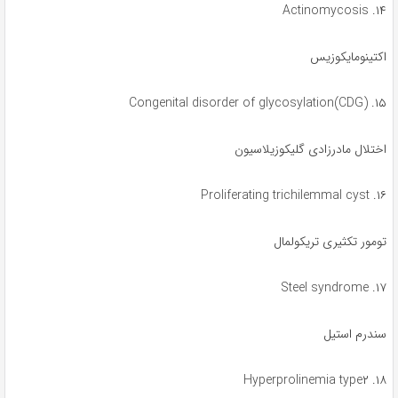
۱۴. Actinomycosis
اکتینومایکوزیس
۱۵. Congenital disorder of glycosylation(CDG)
اختلال مادرزادی گلیکوزیلاسیون
۱۶. Proliferating trichilemmal cyst
تومور تکثیری تریکولمال
۱۷. Steel syndrome
سندرم استیل
۱۸. Hyperprolinemia type۲