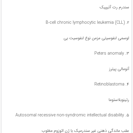
سندرم رت آتیپیک
۲. B-cell chronic lymphocytic leukemia (CLL)
لوسمی لنفوسیتی مزمن نوع لنفوسیت بی
۳. Peters anomaly
آنومالی پیترز
۴. Retinoblastoma
رتینوبلاستوما
۵. Autosomal recessive non-syndromic intellectual disability
عقب ماندگی ذهنی غیر سندرمیک با ژن اتوزوم مغلوب