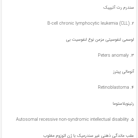
سندرم رت آتیپیک
۲. B-cell chronic lymphocytic leukemia (CLL)
لوسمی لنفوسیتی مزمن نوع لنفوسیت بی
۳. Peters anomaly
آنومالی پیترز
۴. Retinoblastoma
رتینوبلاستوما
۵. Autosomal recessive non-syndromic intellectual disability
عقب ماندگی ذهنی غیر سندرمیک با ژن اتوزوم مغلوب