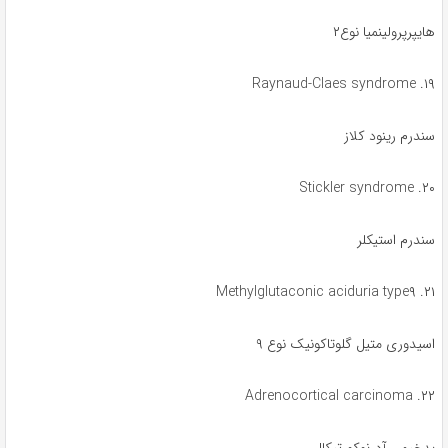
هایپرپرولینمیا نوع۲
۱۹. Raynaud-Claes syndrome
سندرم رینود کلاز
۲۰. Stickler syndrome
سندرم استیکلر
۲۱. Methylglutaconic aciduria type۹
اسیدوری متیل گلوتاکونیک نوع ۹
۲۲. Adrenocortical carcinoma