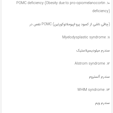
۱۰. POMC deficiency (Obesity due to pro-opiomelanocortin
deficiency)
(چاقی ناشی از کمبود پرو-اپیوملانوکورتین) POMC نقص در
۱۱. Myelodysplastic syndrome
سندرم میلودیسپلاستیک
۱۲. Alstrom syndrome
سندرم آلستروم
۱۳. WHIM syndrome
سندرم ویم