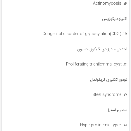
۱۴. Actinomycosis
اکتینومایکوزیس
۱۵. Congenital disorder of glycosylation(CDG)
اختلال مادرزادی گلیکوزیلاسیون
۱۶. Proliferating trichilemmal cyst
تومور تکثیری تریکولمال
۱۷. Steel syndrome
سندرم استیل
۱۸. Hyperprolinemia type۲