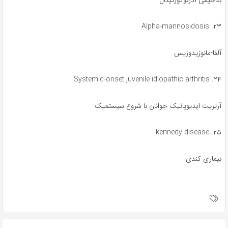
بدخیمی آدرنوکورتیکال
۲۳. Alpha-mannosidosis
آلفا-مانوزیدوزیس
۲۴. Systemic-onset juvenile idiopathic arthritis
آرتریت ایدیوپاتیک جوانان با شروع سیستمیک
۲۵. kennedy disease
بیماری کندی