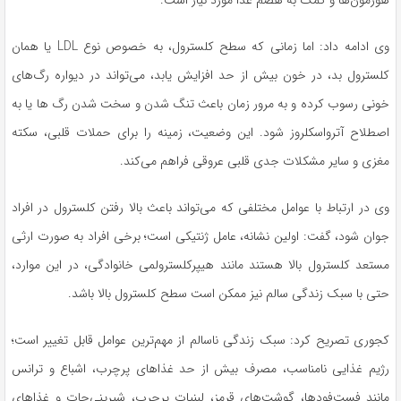
هورمون‌ها و کمک به هضم غذا مورد نیاز است.
وی ادامه داد: اما زمانی که سطح کلسترول، به‌ خصوص نوع LDL یا همان
کلسترول بد، در خون بیش از حد افزایش یابد، می‌تواند در دیواره رگ‌های
خونی رسوب کرده و به مرور زمان باعث تنگ شدن و سخت شدن رگ ها یا به
اصطلاح آترواسکلروز شود. این وضعیت، زمینه را برای حملات قلبی، سکته
مغزی و سایر مشکلات جدی قلبی عروقی فراهم می‌کند.
وی در ارتباط با عوامل مختلفی که می‌تواند باعث بالا رفتن کلسترول در افراد
جوان شود، گفت: اولین نشانه، عامل ژنتیکی است؛ برخی افراد به صورت ارثی
مستعد کلسترول بالا هستند مانند هیپرکلسترولمی خانوادگی، در این موارد،
حتی با سبک زندگی سالم نیز ممکن است سطح کلسترول بالا باشد.
کجوری تصریح کرد: سبک زندگی ناسالم از مهم‌ترین عوامل قابل تغییر است؛
رژیم غذایی نامناسب، مصرف بیش از حد غذاهای پرچرب، اشباع و ترانس
مانند فست‌فودها، گوشت‌های قرمز، لبنیات پرچرب، شیرینی‌جات و غذاهای