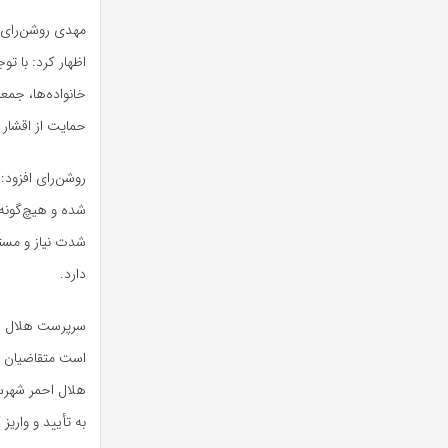
مهدی روشن‌رای د
اظهار کرد: با ت
خانواده‌ها، جم
حمایت از اقشار 
روشن‌رای افزود:
شده و هیچ‌گونه 
شدت نیاز و مستن
دارد.
سرپرست هلال احم
است متقاضیان به
هلال احمر شهرست
به تأیید و واری