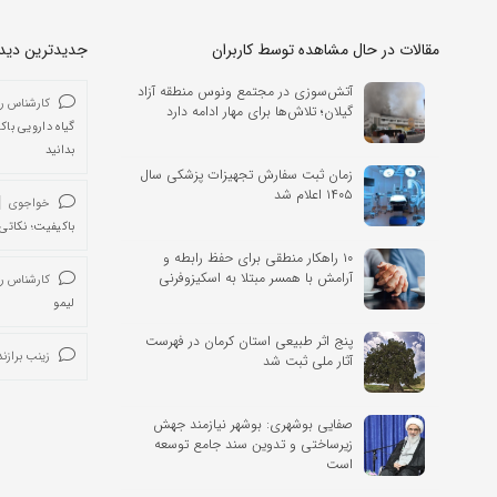
مقالات در حال مشاهده توسط کاربران
جدیدترین دیدگا
آتش‌سوزی در مجتمع ونوس منطقه آزاد
کارشناس ر
گیلان؛ تلاش‌ها برای مهار ادامه دارد
گیاه دارویی باک
بدانید
زمان ثبت سفارش تجهیزات پزشکی سال
۱۴۰۵ اعلام شد
خواجوی
باکیفیت؛ نکاتی 
۱۰ راهکار منطقی برای حفظ رابطه و
آرامش با همسر مبتلا به اسکیزوفرنی
کارشناس ر
لیمو
پنج اثر طبیعی استان کرمان در فهرست
زینب برازند
آثار ملی ثبت شد
صفایی بوشهری: بوشهر نیازمند جهش
زیرساختی و تدوین سند جامع توسعه
است