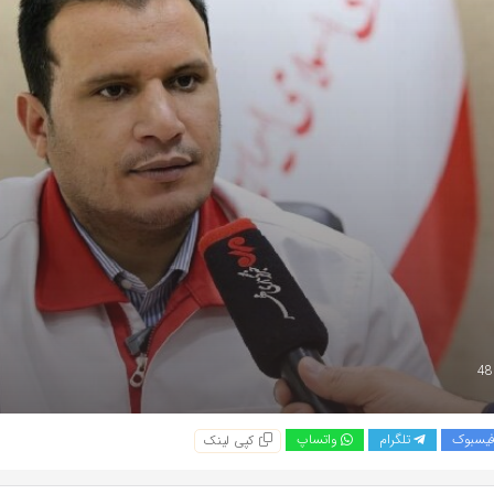
یسبوک
تلگرام
واتساپ
کپی لینک