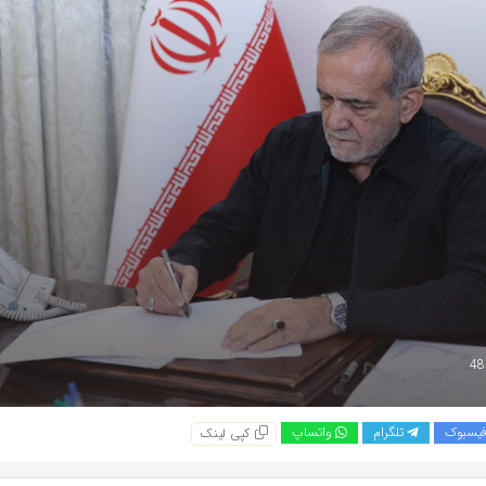
یسبوک
تلگرام
واتساپ
کپی لینک