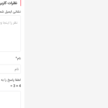
نظرات کاربر
نشانی ایمیل شم
نام*
لطفا پاسخ را به 
4 × 3 =