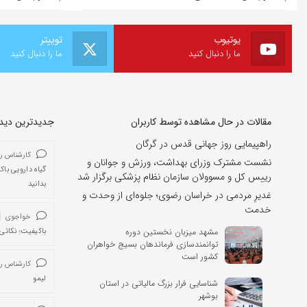
یوتیوب
توییتر
ما را دنبال کنید
ما را دنبال کنید
مقالات در حال مشاهده توسط کاربران
جدیدترین دیدگا
راهپیمایی روز جهانی قدس در گرگان
کارشناس ر
نشست مشترک وزرای بهداشت، ورزش و جوانان و
گیاه دارویی باک
رییس کل و مسوولان سازمان نظام پزشکی برگزار شد
بدانید
غدیرِ مردمی در خراسان رضوی؛ جلوه‌ای از وحدت و
خدمت
خواجوی
مشهد میزبان نخستین دوره
باکیفیت؛ نکاتی 
توانمندسازی فرماندهان بسیج خواهران
کشور است
کارشناس ر
لیمو
شناسایی فرار بزرگ مالیاتی در استان
بوشهر