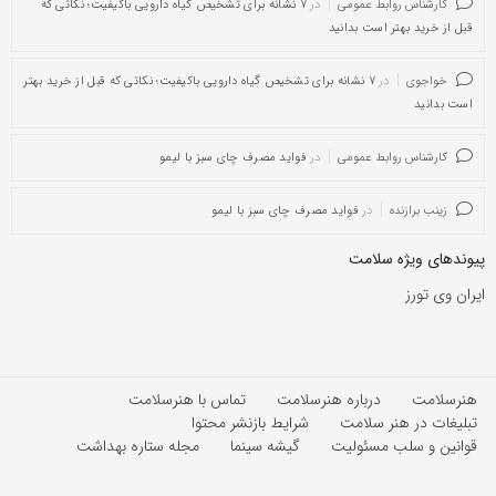
کارشناس روابط عمومی
در
۷ نشانه برای تشخیص گیاه دارویی باکیفیت؛ نکاتی که
قبل از خرید بهتر است بدانید
خواجوی
در
۷ نشانه برای تشخیص گیاه دارویی باکیفیت؛ نکاتی که قبل از خرید بهتر
است بدانید
کارشناس روابط عمومی
در
فواید مصرف چای سبز با لیمو
زینب برازنده
در
فواید مصرف چای سبز با لیمو
پیوندهای ویژه سلامت
ایران وی تورز
هنرسلامت
درباره هنرسلامت
تماس با هنرسلامت
تبلیغات در هنر سلامت
شرایط بازنشر محتوا
قوانین و سلب مسئولیت
گیشه سینما
مجله ستاره بهداشت