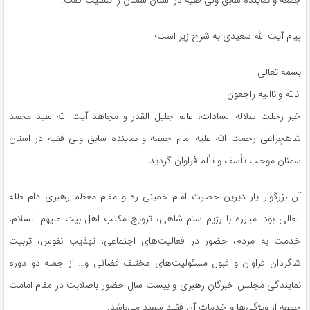
جمعه و نماینده سابق ولی فقیه در استان سمنان را تسلیت گفت.
پیام آیت الله سعیدی به شرح زیر است؛
بسمه تعالی
انالله
واناالیه
راجعون
خبر رحلت سلاله
السادات
، عالم جلیل
القدر
و مجاهد آیت الله سید محمد
شاهچراغی رحمت الله علیه امام جمعه و نماینده سابق ولی فقیه در استان
سمنان موجب تأسف و
تألم
فراوان گردید.
آن بزرگوار یار دیرین حضرت امام خمینی ره و مقام معظم رهبری دام
ظله
العالی
بود. مبازره با رژیم ستم شاهی، ترویج مکتب اهل بیت علیهم السلام،
خدمت به مردم، حضور در فعالیت‌های اجتماعی، تهذیب نفوس، تربیت
شاگردان فراوان و قبول مسئولیت‌های مختلف قضائی و… از جمله دو دوره
نمایندگی مجلس خبرگان رهبری و بیست سال حضور باصلابت در مقام امامت
جمعه از ویژگی‌ها و خدمات آن فقید سعید می‌باشد.