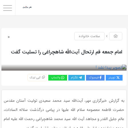
0
سلامت خانواده
امام جمعه قم ارتحال آیت‌الله شاهچراغی را تسلیت گفت
بازدید 75
توییتر
فیسبوک
تلگرام
واتساپ
کپی لینک
به گزارش خبرگزاری مهر، آیت‌الله سید محمد سعیدی تولیت آستان مقدس
حضرت فاطمه معصومه سلام الله علیها در پیامی درگذشت سلاله
السادات
،
عالم جلیل
القدر
و مجاهد آیت الله سید محمد شاهچراغی رحمت الله علیه امام