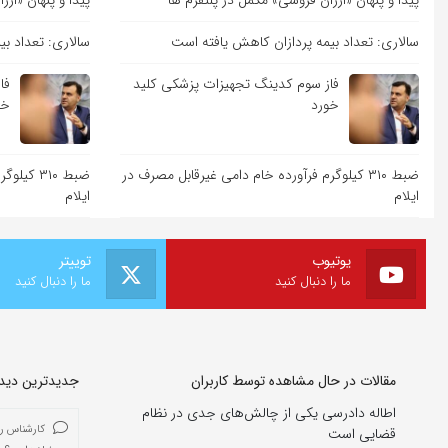
پیدا و پنهان «ارزان فروشی» مکمل در پلتفرم ها
پیدا و پنهان «ار
سالاری: تعداد بیمه پردازان کاهش یافته است
سالاری: تعداد ب
فاز سوم کدینگ تجهیزات پزشکی کلید
فا
خورد
خو
ضبط ۳۱۰ کیلوگرم فرآورده خام دامی غیرقابل مصرف در
ضبط ۳۱۰ 
ایلام
ایلام
یوتیوب
توییتر
ما را دنبال کنید
ما را دنبال کنید
مقالات در حال مشاهده توسط کاربران
جدیدترین دیدگا
اطاله دادرسی یکی از چالش‌های جدی در نظام
کارشناس ر
قضایی است