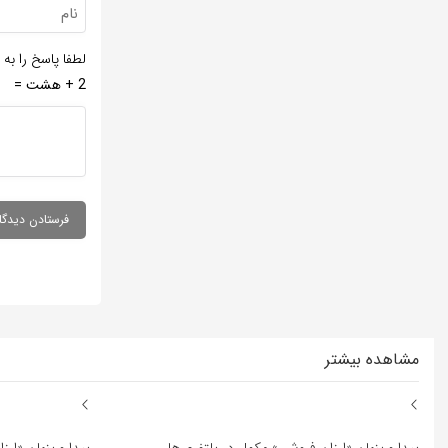
لطفا پاسخ را به 
2 + هشت =
مشاهده بیشتر