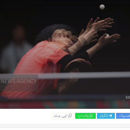
یسبوک
تلگرام
واتساپ
کپی لینک