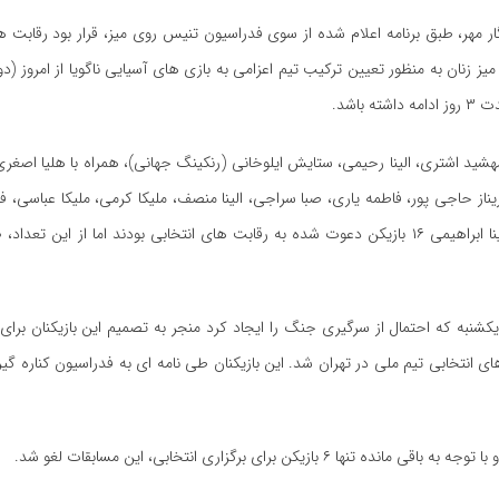
ر مهر، طبق برنامه اعلام شده از سوی فدراسیون تنیس روی میز، قرار بود رقابت ه
ته باشد.
هشید اشتری، الینا رحیمی، ستایش ایلوخانی (رنکینگ جهانی)، همراه با هلیا اصغ
یناز حاجی پور، فاطمه یاری، صبا سراجی، الینا منصف، ملیکا کرمی، ملیکا عباسی، ف
کشنبه که احتمال از سرگیری جنگ را ایجاد کرد منجر به تصمیم این بازیکنان برا
ای انتخابی تیم ملی در تهران شد. این بازیکنان طی نامه ای به فدراسیون کناره گیر
ده تنها ۶ بازیکن برای برگزاری انتخابی، این مسابقات لغو شد.