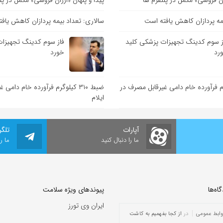
زان فروشی» مکمل در پلتفرم ها
پیدا و پنهان «ارزان فروشی» مکمل در پل
یمه پردازان کاهش یافته است
سالاری: تعداد بیمه پردازان کاهش یاف
ز سوم کدینگ تجهیزات پزشکی کلید
فاز سوم کدینگ تجهیزات
رد
خورد
کیلوگرم فرآورده خام دامی غیرقابل مصرف در
ضبط ۳۱۰ کیلوگرم فرآورده خام دام
ایلام
آپارات
تلگر
ما را دنبال کنید
ما ر
ه‌‌ها
پیوندهای ویژه سلامت
ایران وی تورز
وابط عمومی
در
از کجا بفهمیم به کاشت