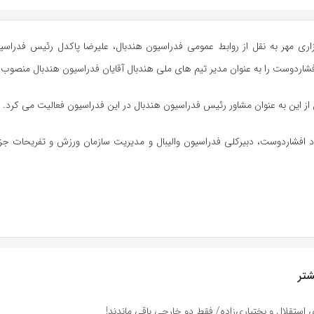
اری مهر به نقل از روابط عمومی فدراسیون هندبال، علیرضا پاکدل رئیس فدراس
اردوست را به عنوان مدیر تیم های ملی هندبال آقایان فدراسیون هندبال منصوب 
ز این به عنوان مشاور رئیس فدراسیون هندبال در این فدراسیون فعالیت می کرد.
 افشاردوست، دبیرکلی فدراسیون والیبال و مدیریت سازمان ورزش و تفریحات ج
تر
ای استقلال و بختیاری‌زاده/ فقط دو خارجی باقی ماندند!