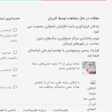
مقالات در حال مشاهده توسط کاربران
جدیدترین دیدگا
پاداش فرزندآوری باعث افزایش نامتوازن جمعیت می
کارشناس ر
شود
گیاه دارویی باک
لزوم راه‌اندازی مراکز جمع‌آوری سگ‌های بدون
بدانید
صاحب در شهرهای لرستان
قرارداد رسمی پرسپولیس با مهاجم تیم ملی ازبکستان
خواجوی
امضا شد
باکیفیت؛ نکاتی 
نجات بیش از ۹۰ درصد جنین‌های مبتلا
به کم‌خونی شدید
کارشناس ر
لیمو
با ارتقای مرتبه علمی سه تَن از اعضای
هیأت علمی دانشگاه، موافقت شد
زینب برازند
هنرسلامت
درباره هنرسلامت
تماس با هن