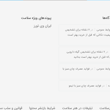
ه‌‌ها
پیوندهای ویژه سلامت
ایران وی تورز
وابط عمومی
در
۷ نشانه برای تشخیص
یفیت؛ نکاتی که قبل از خرید بهتر است
در
۷ نشانه برای تشخیص گیاه دارویی
که قبل از خرید بهتر است بدانید
وابط عمومی
در
فواید مصرف چای سبز با
ه
در
فواید مصرف چای سبز با لیمو
رسلامت
تبلیغات در هنر سلامت
شرایط بازنشر محتوا
قوانین و سلب م