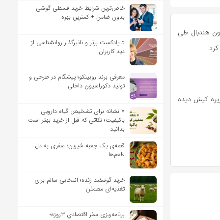
خاص‌ترین شرایط خرید قسطی گوشی
بدون ضامن + کمترین بهره
یون هندبال طی
5 پادکست برتر و تاثیرگذار روانشناسی از
کرد.
دید کاربران!
معرفی برند روبینکو؛ پیشگام در طرحی و
تولید دکوراسیون داخلی
زیره کیش دیده
۷ نشانه برای تشخیص گیاه دارویی
باکیفیت؛ نکاتی که قبل از خرید بهتر است
بدانید
قصه‌ی یک جعبه شیرین؛ سفری به دل
طعم‌ها
خرید گوسفند زنده؛ انتخابی سالم برای
تغذیه‌ای مطمئن
برنامه‌ریزی سفر اقتصادیِ ۳روزه؛