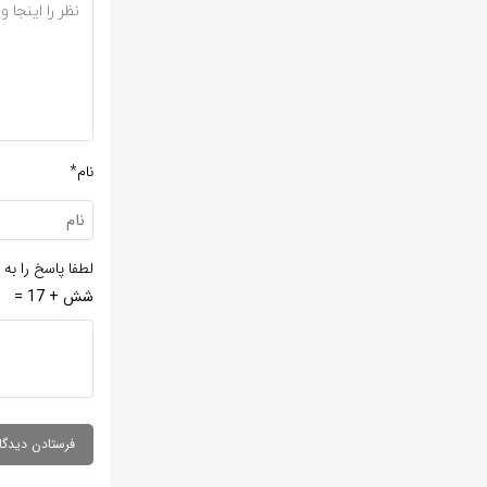
نام*
لطفا پاسخ را به 
شش + 17 =