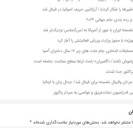
یرها را شکار کردند/ آرژانتین حریف اسپانیا در فینال شد
و رده بندی جام جهانی ۲۰۲۶
نشسته ایران با عبور از آمریکا به لس‌آنجلس نزدیک‌تر شد
یژه» با مجوز وزارت ورزش فعالیتش را آغاز کرد
ت انتخابی جام ملت های زیر ۱۷ سال دختران آسیا
راموش نکنند/ «گامیران» باعث ارتقا سطح سلامت جامعه است
راکتور جدا شدند
دان والیبال نشسته برای فینال شد/ جدال زنان با ایتالیا
س فدراسیون نجات‌غریق و غواصی به سردار پاکپور
ان
ا منتشر نخواهد شد.
بخش‌های موردنیاز علامت‌گذاری شده‌اند
*