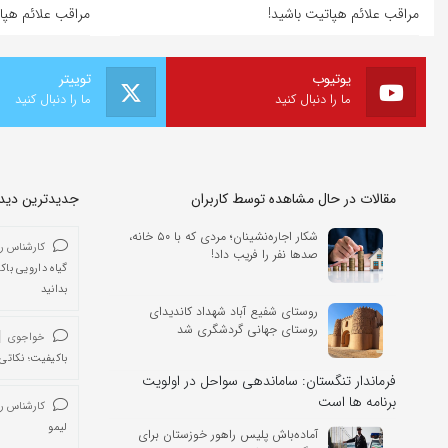
مراقب علائم هپاتیت باشید!
مراقب علائم هپا
یوتیوب
توییتر
ما را دنبال کنید
ما را دنبال کنید
مقالات در حال مشاهده توسط کاربران
جدیدترین دیدگا
شکار اجاره‌نشینان؛ مردی که با ۵۰ خانه،
کارشناس ر
صدها نفر را فریب داد!
گیاه دارویی باک
بدانید
روستای شفیع آباد شهداد کاندیدای
روستای جهانی گردشگری شد
خواجوی
باکیفیت؛ نکاتی 
فرماندار تنگستان: ساماندهی سواحل در اولویت
برنامه ها است
کارشناس ر
لیمو
آماده‌باش پلیس راهور خوزستان برای