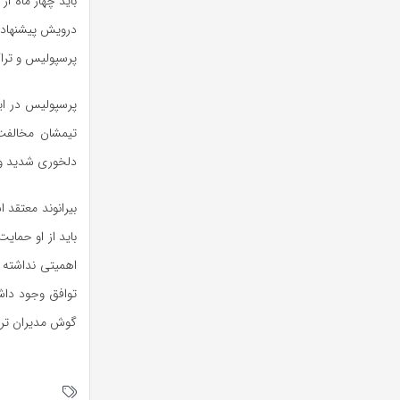
باید چهار ماه ا
درویش پیشنهاد د
پرسپولیس و تراک
پرسپولیس در ای
تیمشان مخالفت
دلخوری شدید و پ
بیرانوند معتقد
باید از او حمای
اهمیتی نداشته ک
توافق وجود داشت
گوش مدیران تراک