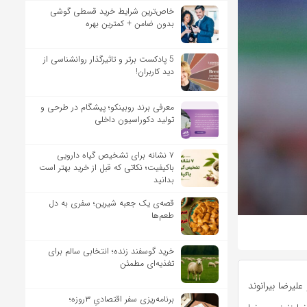
خاص‌ترین شرایط خرید قسطی گوشی
بدون ضامن + کمترین بهره
5 پادکست برتر و تاثیرگذار روانشناسی از
دید کاربران!
معرفی برند روبینکو؛ پیشگام در طرحی و
تولید دکوراسیون داخلی
۷ نشانه برای تشخیص گیاه دارویی
باکیفیت؛ نکاتی که قبل از خرید بهتر است
بدانید
قصه‌ی یک جعبه شیرین؛ سفری به دل
طعم‌ها
خرید گوسفند زنده؛ انتخابی سالم برای
تغذیه‌ای مطمئن
لیرضا بیرانوند
برنامه‌ریزی سفر اقتصادیِ ۳روزه؛