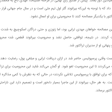
ز میادین دور بماند. پیش از صدور رأی نهایی در مرحله استیناف، مهدی تاج به محمدر
اد که با توجه به این‌که بیرانوند گلر اول تیم ملی است و در سال جام جهانی قرار دا
تور با یکدیگر مصالحه کنند تا محرومیتی برای او اعمال نشود.
ن مصالحه خواهان مهدی ترابی بود، اما زنوزی و حتی دراگان اسکوچیچ به شدت ب
 کردند. در نتیجه، توافقی حاصل نشد و محرومیت بیرانوند قطعی شد؛ محرو
نهانی او از مدیران تراکتور شد.
 است وقتی پرسپولیس حاضر شد در ازای دریافت ترابی و مبلغی پول، رضایت دهد، م
ت می‌کردند تا این محرومیت لغو شود. او گمان می‌کند شاید این محرومیت برای ترا
ه برای توافق با پرسپولیس تلاشی نکردند؛ در حالی که به نظرش با کمی مذاکره 
. به هر حال، بیرانوند از این ماجرا بسیار دلخور است و تصمیم دارد این ناراحتی 
تور برساند.