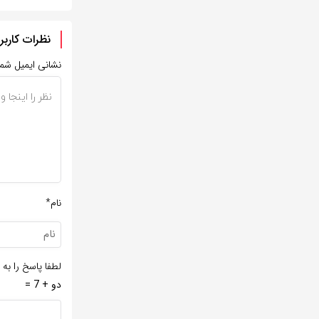
نظرات کاربر
نشانی ایمیل شم
نام*
لطفا پاسخ را به 
دو + 7 =