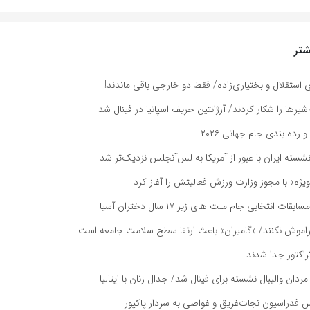
تر
ای استقلال و بختیاری‌زاده/ فقط دو خارجی باقی ماندند!
یرها را شکار کردند/ آرژانتین حریف اسپانیا در فینال شد
و رده بندی جام جهانی ۲۰۲۶
نشسته ایران با عبور از آمریکا به لس‌آنجلس نزدیک‌تر شد
یژه» با مجوز وزارت ورزش فعالیتش را آغاز کرد
ت انتخابی جام ملت های زیر ۱۷ سال دختران آسیا
راموش نکنند/ «گامیران» باعث ارتقا سطح سلامت جامعه است
راکتور جدا شدند
دان والیبال نشسته برای فینال شد/ جدال زنان با ایتالیا
س فدراسیون نجات‌غریق و غواصی به سردار پاکپور