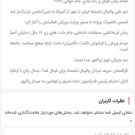
اعلام زمان فینال و رده بندی جام جهانی ۲۰۲۶
تیم ملی والیبال نشسته ایران با عبور از آمریکا به لس‌آنجلس نزدیک‌تر شد
انجمن «المپیک ویژه» با مجوز وزارت ورزش فعالیتش را آغاز کرد
زمان قرعه‌کشی مسابقات انتخابی جام ملت های زیر ۱۷ سال دختران آسیا
مردم ورزش را فراموش نکنند/ «گامیران» باعث ارتقا سطح سلامت جامعه
است
سه بازیکن مهم تراکتور جدا شدند
قزاقستان حریف مردان والیبال نشسته برای فینال شد/ جدال زنان با ایتالیا
ادای احترام رئیس فدراسیون نجات‌غریق و غواصی به سردار پاکپور
نظرات کاربران
نشانی ایمیل شما منتشر نخواهد شد.
بخش‌های موردنیاز علامت‌گذاری شده‌اند
*