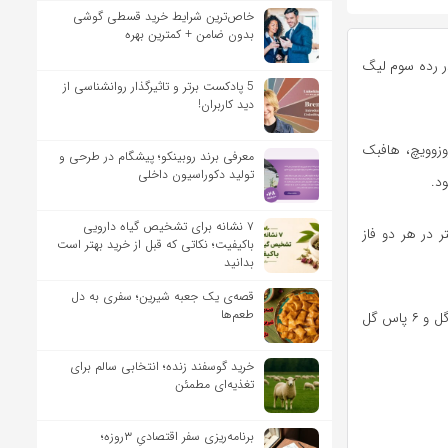
خاص‌ترین شرایط خرید قسطی گوشی
بدون ضامن + کمترین بهره
در رده سوم لیگ
5 پادکست برتر و تاثیرگذار روانشناسی از
دید کاربران!
وزوویچ، هافبک
معرفی برند روبینکو؛ پیشگام در طرحی و
تولید دکوراسیون داخلی
د.
۷ نشانه برای تشخیص گیاه دارویی
ر در هر دو فاز
باکیفیت؛ نکاتی که قبل از خرید بهتر است
بدانید
قصه‌ی یک جعبه شیرین؛ سفری به دل
طعم‌ها
بروزوویچ در این فصل ۳۹ بار در رقابت‌های مختلف پیراهن النصر را به تن کرده و موفق به ثبت ۳ گل و ۶ پاس گل
خرید گوسفند زنده؛ انتخابی سالم برای
تغذیه‌ای مطمئن
برنامه‌ریزی سفر اقتصادیِ ۳روزه؛