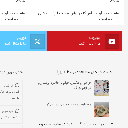
هستند
هستند
امام جمعه فومن: آمریکا در برابر صلابت ایران اسلامی
امام جمعه فومن: 
زانو زده است
زانو زده است
یوتیوب
توییتر
ما را دنبال کنید
ما را دنبال کنید
مقالات در حال مشاهده توسط کاربران
جدیدترین دیدگا
فراخوان عکس، فیلم و خاطره پرستاری
کارشناس ر
در ایام جنگ
گیاه دارویی باک
بدانید
راهکارهای مقابله با بیماری میگو
خواجوی
باکیفیت؛ نکاتی 
۳ نفر در سانحه رانندگی شدید در مشهد مصدوم