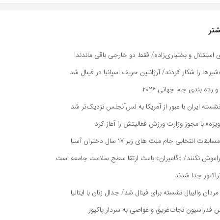
تر
ای استقلال و بختیاری‌زاده/ فقط دو خارجی باقی ماندند!
یرها را شکار کردند/ آرژانتین حریف اسپانیا در فینال شد
و رده بندی جام جهانی ۲۰۲۶
نشسته ایران با عبور از آمریکا به لس‌آنجلس نزدیک‌تر شد
یژه» با مجوز وزارت ورزش فعالیتش را آغاز کرد
ت انتخابی جام ملت های زیر ۱۷ سال دختران آسیا
راموش نکنند/ «گامیران» باعث ارتقا سطح سلامت جامعه است
راکتور جدا شدند
دان والیبال نشسته برای فینال شد/ جدال زنان با ایتالیا
س فدراسیون نجات‌غریق و غواصی به سردار پاکپور