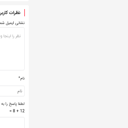
نظرات کاربر
نشانی ایمیل شم
نام*
لطفا پاسخ را به 
12 + 8 =