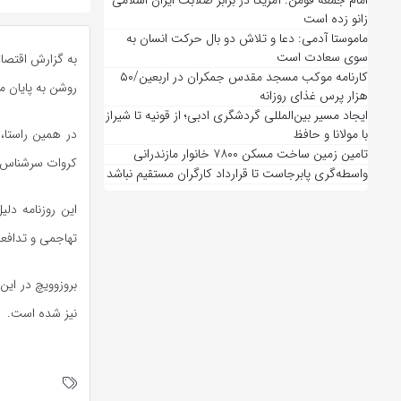
امام جمعه فومن: آمریکا در برابر صلابت ایران اسلامی
زانو زده است
ماموستا آدمی: دعا و تلاش دو بال حرکت انسان به
سوی سعادت است
به گزارش اقتصاد
کارنامه موکب مسجد مقدس جمکران در اربعین/۵۰
روشن به پایان م
هزار پرس غذای روزانه
ایجاد مسیر بین‌المللی گردشگری ادبی؛ از قونیه تا شیراز
با مولانا و حافظ
در همین راستا،
تامین زمین ساخت مسکن ۷۸۰۰ خانوار مازندرانی
کروات سرشناس ای
واسطه‌گری پابرجاست تا قرارداد کارگران مستقیم نباشد
این روزنامه دلی
تهاجمی و تدافعی
نیز شده است.