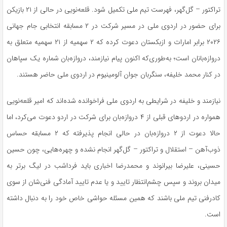
تراکتور – گل‌گهر، فهرست تیم ملی تکمیل شود. قلعه‌نویی در حالی از ۲۱ بازیکن
برای حضور در اردوی ملی در مسیر شرکت در ۲ مسابقه انتخابی جام جهانی
۲۰۲۶ برابر امارات و ازبکستان دعوت کرده که ۲ سهمیه از ۲۱ سهمیه متعلق به
دروازه‌بانان است؛ به‌طوری‌که اکنون پیام نیازمند، دروازه‌بان شماره یک سپاهان
در کنار محمد خلیفه، سنگربان جوان آلومینیوم در اردوی ملی حاضر هستند.
نیازمند و خلیفه در شرایطی به اردوی ملی فراخوانده شده‌اند که امیر قلعه‌نویی
همواره در اردو‌های قبلی از ۴ دروازه‌بان برای شرکت در اردو دعوت می‌کرد، اما
حالا دعوت از ۲ دروازه‌بان در حالی انجام پذیرفته که ۲ مسابقه حساس
ذوب‌آهن – استقلال و تراکتور – گل‌گهر انجام نشده و چهره‌هایی، چون حسین
حسینی، علیرضا بیرانوند و محمدرضا اخباری باید فرداشب در لیگ برتر به
میدان بروند و سپس چشم‌انتظار تایید و یا عدم تایید آمادگی فنی‌شان از سوی
کادرفنی تیم ملی باشند که همین مسئله حواشی خاص خود را به دنبال داشته
است.