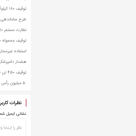
توقیف ۱۸۰ کیلوگرم فرآورده مرغ فاقد مجوز در میانه
طرح ساماندهی و
نظارت مستمر دام
توقیف محموله ۴۰ میلیارد ریالی احشام قاچاق در مراغه
استفاده غیرمجاز
هشدار دامپزشکی 
توقیف ۴۵۰ تن فرآورده خام دامی به دلیل رعایت نکردن ضوابط بهداشتی
۵ میلیون رأس دام در اصفهان واکسیناسیون شدند
نظرات کاربر
نشانی ایمیل شم