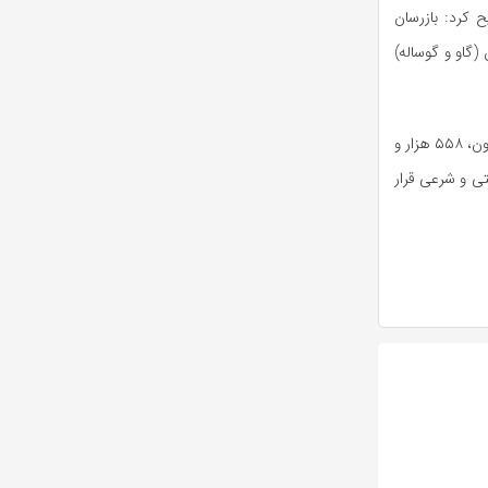
 کرد: بازرسان
ک (گوسفند و بز) و ۲۳۵ رأس دام سنگین (گاو و گوساله)
وی همچنین از پایش بهداشتی بر روند تولید گوشت سفید خبر داد و گفت: از ابتدای سال جاری تاکنون، ۵۵۸ هزار و
ی و شرعی قرار