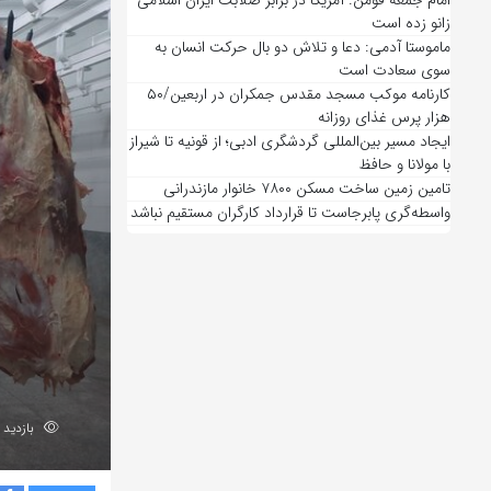
امام جمعه فومن: آمریکا در برابر صلابت ایران اسلامی
زانو زده است
ماموستا آدمی: دعا و تلاش دو بال حرکت انسان به
سوی سعادت است
کارنامه موکب مسجد مقدس جمکران در اربعین/۵۰
هزار پرس غذای روزانه
ایجاد مسیر بین‌المللی گردشگری ادبی؛ از قونیه تا شیراز
با مولانا و حافظ
تامین زمین ساخت مسکن ۷۸۰۰ خانوار مازندرانی
واسطه‌گری پابرجاست تا قرارداد کارگران مستقیم نباشد
بازدید 43