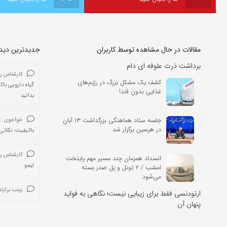
مقالات در حال مشاهده توسط کاربران
جدیدترین دیدگا
برداشت ذرت علوفه ای دام
کارشناس ر
کشف یک مشکل بزرگ در رژیم‌های
گیاه دارویی باک
غذایی بدون قند!
بدانید
جلسه ستاد هماهنگی بزرگداشت ۱۳ آبان
خواجوی
در هرسین برگزار شد
باکیفیت؛ نکاتی 
کارشناس ر
انسداد همزمان چند مسیر مهم پایتخت
لیمو
امشب / ۲ تونل و پل صدر بسته
می‌شود
زینب برازند
ارتودنسی فقط برای زیبایی نیست؛ نگاهی به فواید
پنهان آن