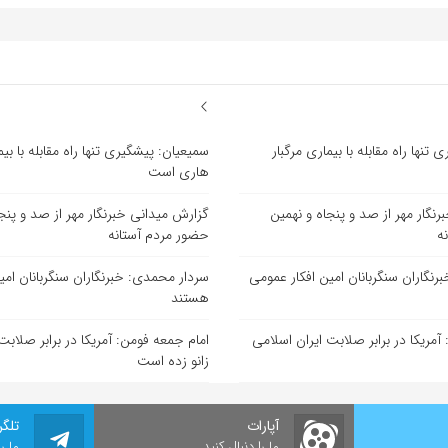
تنها راه مقابله با بیماری مرگبار
سمیعیان: پیشگیری تنها راه مقابله با بیم
هاری است
نگار مهر از صد و پنجاه و نهمین
گزارش میدانی خبرنگار مهر از صد و پنج
ه
حضور مردم آستانه
نگاران سنگربانان امین افکار عمومی
سردار محمدی: خبرنگاران سنگربانان امی
هستند
آمریکا در برابر صلابت ایران اسلامی
امام جمعه فومن: آمریکا در برابر صلابت
زانو زده است
آپارات
تلگر
ما را دنبال کنید
ما ر