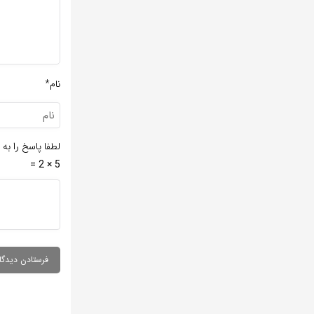
نام*
لطفا پاسخ را به 
5 × 2 =