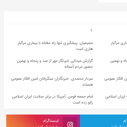
اری مرگبار
سمیعیان: پیشگیری تنها راه مقابله با بیماری مرگبار
هاری است
اه و نهمین
گزارش میدانی خبرنگار مهر از صد و پنجاه و نهمین
حضور مردم آستانه
ن افکار عمومی
سردار محمدی: خبرنگاران سنگربانان امین افکار عمومی
هستند
 ایران اسلامی
امام جمعه فومن: آمریکا در برابر صلابت ایران اسلامی
زانو زده است
ام
اینستاگرام
ا دنبال کنید
ما را دنبال کنید