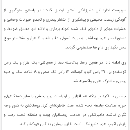
سرپرست اداره کل دامپزشکی استان اردبیل گفت: در راستای جلوگیری از
آلودگی زیست محیطی و پیشگیری از انتشار بیماری و تجمع حیوانات وحشی و
حشرات موذی از دامهای تلف شده نمونه برداری و لاشه آنها مطابق ضوابط و
دستورالعمل های بهداشتی بصورت اصولی دفن شد و ۴ هزار و ۷۵۰ متر مربع
محل نگهداری دام ها ضدعفونی گردید.
وی ادامه داد: در همین راستا بلافاصله بعد از سمپاشی؛ یک هزار و یک راس
گوسفندو بز ، ۳۱ راس گاو و گوساله، ۱۳ راس تک سمی و ۱۹ قلاده سگ بر علیه
بیماری مشترک هاری واکسینه شد.
جامعی با تاکید بر اینکه هم افزایی و ارتباطات بین بخشی با سایر دستگاههای
حوزه سلامت جامعه انجام شده است خاطرنشان کرد: روستائیان به هیچ وجه
نگران نباشند دامپزشکی در خدمت روستائیان بوده و منطقه تحت رصد و
پایش اکیپ های دامپزشکی است تا این بیماری به کلی فروکش کند.