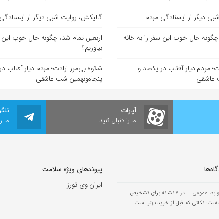
بی دیگر از ایستادگی مردم
گالیکش، روایت شبی دیگر از ایستادگی
چگونه حال خوب این سفر را به خانه
اربعین تمام شد، چگونه حال خوب این سف
بیاوریم؟
ت؛ مردم دیار آفتاب در یکصد و
شکوه بی‌مرز ارادت؛ مردم دیار آفتاب د
ب عاشقی
پنجاه‌ونهمین شب عاشقی
آپارات
تلگر
ما را دنبال کنید
ما ر
ه‌‌ها
پیوندهای ویژه سلامت
ایران وی تورز
وابط عمومی
در
۷ نشانه برای تشخیص
یفیت؛ نکاتی که قبل از خرید بهتر است