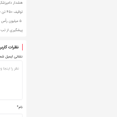
هشدار دامپزشکی 
توقیف ۴۵۰ تن فرآورده خام دامی به دلیل رعایت نکردن ضوابط بهداشتی
۵ میلیون رأس دام در اصفهان واکسیناسیون شدند
پیشگیری از تب ک
نظرات کاربر
نشانی ایمیل شم
نام*