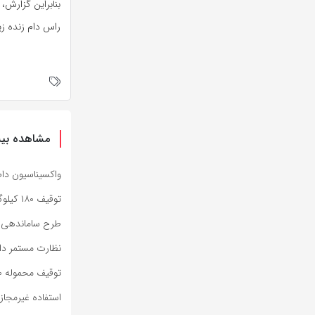
راس دام زنده زی
مشاهده بیش
واکسیناسیون دام
توقیف ۱۸۰ کیلوگرم فرآورده مرغ فاقد مجوز در میانه
طرح ساماندهی و
نظارت مستمر دام
توقیف محموله ۴۰ میلیارد ریالی احشام قاچاق در مراغه
استفاده غیرمجاز