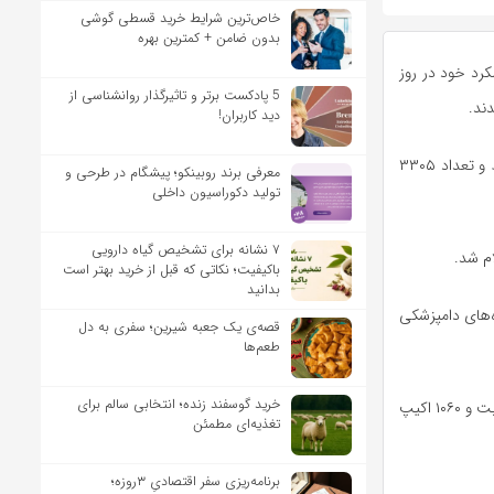
خاص‌ترین شرایط خرید قسطی گوشی
بدون ضامن + کمترین بهره
کرد خود در روز
5 پادکست برتر و تاثیرگذار روانشناسی از
دید کاربران!
در بازرسی و نظارت بازرسان بهداشتی این سازمان در روز عید سعید قربان تعداد ۸۸ راس دام ضبط و تعداد ۳۳۰۵
معرفی برند روبینکو؛ پیشگام در طرحی و
تولید دکوراسیون داخلی
۷ نشانه برای تشخیص گیاه دارویی
باکیفیت؛ نکاتی که قبل از خرید بهتر است
بدانید
امسال ۳۵۵۶ نفر شامل ۱۱۴۵ دکتر دامپزشک، ۱۷۵۲ سایر رده‌های دامپزشکی
قصه‌ی یک جعبه شیرین؛ سفری به دل
طعم‌ها
خرید گوسفند زنده؛ انتخابی سالم برای
ناظران بهداشتی و بازرسان سازمان دامپزشکی کشور امسال در قالب ۱۸۶۰ اکیپ درقالب ۸۰۰ اکیپ ثابت و ۱۰۶۰ اکیپ
تغذیه‌ای مطمئن
برنامه‌ریزی سفر اقتصادیِ ۳روزه؛