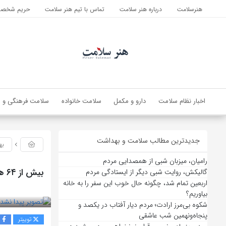
هنرسلامت
درباره هنر سلامت
تماس با تیم هنر سلامت
حریم شخصی 
اخبار نظام سلامت
دارو و مکمل
سلامت خانواده
سلامت فرهنگی و ا
جدیدترین مطالب سلامت و بهداشت
به
رامیان، میزبان شبی از همصدایی مردم
بیش از ۶۴ هزار راس دام زنده زیر نظر سازمان دامپزشکی ذبح شد
گالیکش، روایت شبی دیگر از ایستادگی مردم
اربعین تمام شد، چگونه حال خوب این سفر را به خانه
بازدید 50
بیاوریم؟
شکوه بی‌مرز ارادت؛ مردم دیار آفتاب در یکصد و
پنجاه‌ونهمین شب عاشقی
توییتر
ف