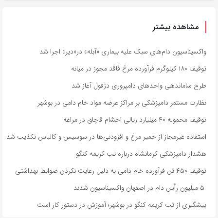
مشاهده بیشتر
واکسیناسیون دام‌های سبک علیه بیماری «آبله» در«دیر» اجرا شد
توقیف ۱۸۰ کیلوگرم فرآورده مرغ فاقد مجوز در میانه
طرح ساماندهی واحدهای دامپروری دزفول آغاز شد
نظارت مستمر دامپزشکی بر مراکز عرضه مواد خام دامی در بوشهر
توقیف محموله ۴۰ میلیارد ریالی احشام قاچاق در مراغه
استفاده غیرمجاز از خمیر مرغ و افزودنی‌ها در سوسیس و کالباس تکذیب شد
هشدار دامپزشکی کرمانشاه درباره تب کریمه کنگو
توقیف ۴۵۰ تن فرآورده خام دامی به دلیل رعایت نکردن ضوابط بهداشتی
۵ میلیون رأس دام در اصفهان واکسیناسیون شدند
پیشگیری از تب کریمه کنگو در بوشهر؛ آموزش در دستور کار است