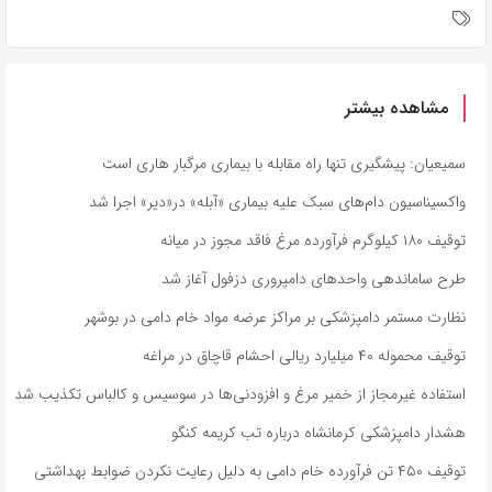
مشاهده بیشتر
سمیعیان: پیشگیری تنها راه مقابله با بیماری مرگبار هاری است
واکسیناسیون دام‌های سبک علیه بیماری «آبله» در«دیر» اجرا شد
توقیف ۱۸۰ کیلوگرم فرآورده مرغ فاقد مجوز در میانه
طرح ساماندهی واحدهای دامپروری دزفول آغاز شد
نظارت مستمر دامپزشکی بر مراکز عرضه مواد خام دامی در بوشهر
توقیف محموله ۴۰ میلیارد ریالی احشام قاچاق در مراغه
استفاده غیرمجاز از خمیر مرغ و افزودنی‌ها در سوسیس و کالباس تکذیب شد
هشدار دامپزشکی کرمانشاه درباره تب کریمه کنگو
توقیف ۴۵۰ تن فرآورده خام دامی به دلیل رعایت نکردن ضوابط بهداشتی