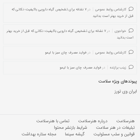
کارشناس روابط عمومی
در
۷ نشانه برای تشخیص گیاه دارویی باکیفیت؛ نکاتی که
قبل از خرید بهتر است بدانید
خواجوی
در
۷ نشانه برای تشخیص گیاه دارویی باکیفیت؛ نکاتی که قبل از خرید بهتر
است بدانید
کارشناس روابط عمومی
در
فواید مصرف چای سبز با لیمو
زینب برازنده
در
فواید مصرف چای سبز با لیمو
پیوندهای ویژه سلامت
ایران وی تورز
هنرسلامت
درباره هنرسلامت
تماس با هنرسلامت
تبلیغات در هنر سلامت
شرایط بازنشر محتوا
قوانین و سلب مسئولیت
گیشه سینما
مجله ستاره بهداشت