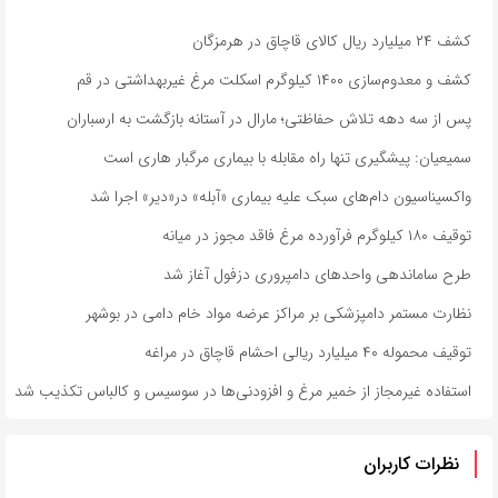
کشف ۲۴ میلیارد ریال کالای قاچاق در هرمزگان
کشف و معدوم‌سازی ۱۴۰۰ کیلوگرم اسکلت مرغ غیربهداشتی در قم
پس از سه دهه تلاش حفاظتی؛ مارال در آستانه بازگشت به ارسباران
سمیعیان: پیشگیری تنها راه مقابله با بیماری مرگبار هاری است
واکسیناسیون دام‌های سبک علیه بیماری «آبله» در«دیر» اجرا شد
توقیف ۱۸۰ کیلوگرم فرآورده مرغ فاقد مجوز در میانه
طرح ساماندهی واحدهای دامپروری دزفول آغاز شد
نظارت مستمر دامپزشکی بر مراکز عرضه مواد خام دامی در بوشهر
توقیف محموله ۴۰ میلیارد ریالی احشام قاچاق در مراغه
استفاده غیرمجاز از خمیر مرغ و افزودنی‌ها در سوسیس و کالباس تکذیب شد
نظرات کاربران